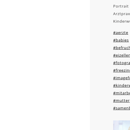
Portrait
Arztprax
Kinderw
#aerzte
#babies
#befruc
#eizell
#fotogra
#freezin
#imagef
#kinder
#mitarbe
#mutter
#samen