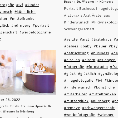
Bauer + Dr. Wiesner in Nürnberg
otogafie
#ivf
#kinder
Portrait Business Imagefotog
wunsch
#künstliche
Arztpraxis Arzt Ärztehaus
iter
#mittelfranken
Kinderwunsch IVF Gynäkologi
glück
#nürnberg
#portrait
Schwangerschaft
gerschaft
#werbefotografie
r
#aerzte
#arzt
#ärztehaus
#a
#babies
#baby
#bauer
#bay
#befruchtung
#business
#de
#eizellen
#eltern
#erlangen
#fotografie
#fotostudio
#fra
#glück
#glücklich
#gynäkolo
#imagefotogafie
#ivf
#kinde
#kinderwunsch
#künstliche
#mitarbeiter
#mittelfranken
er 26, 2022
#mutterglück
#nürnberg
#po
grafie für die Frauenarztpraxis Dr.
#remove
#schwangerschaft
r. Wiesner in Nürnberg
#werbefotografie
#wiesner