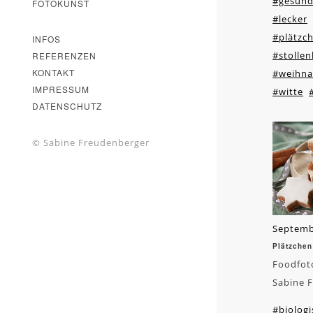
#gesun
FOTOKUNST
#lecker
#plätzc
INFOS
#stolle
REFERENZEN
KONTAKT
#weihna
IMPRESSUM
#witte
DATENSCHUTZ
© Sabine Freudenberger
Septemb
Plätzchen
Foodfoto
Sabine 
#biologi