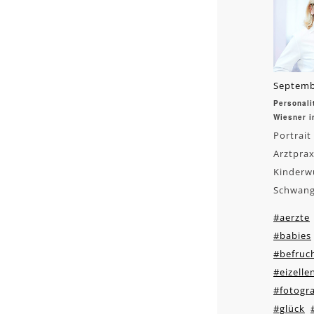
Septemb
Personalit
Wiesner i
Portrait
Arztprax
Kinderw
Schwang
#aerzte
#babies
#befruc
#eizelle
#fotogra
#glück