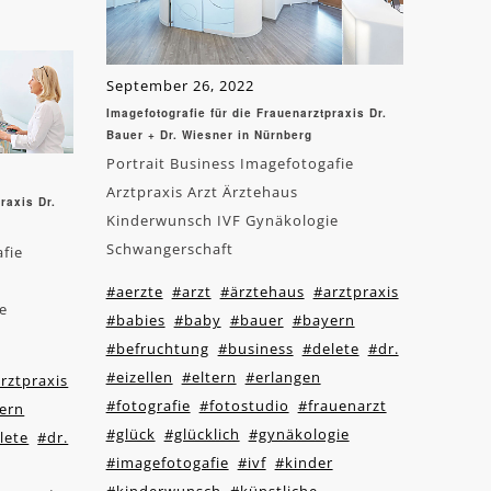
September 26, 2022
Imagefotografie für die Frauenarztpraxis Dr.
Bauer + Dr. Wiesner in Nürnberg
Portrait Business Imagefotogafie
Arztpraxis Arzt Ärztehaus
raxis Dr.
Kinderwunsch IVF Gynäkologie
Schwangerschaft
afie
#aerzte
#arzt
#ärztehaus
#arztpraxis
e
#babies
#baby
#bauer
#bayern
#befruchtung
#business
#delete
#dr.
#eizellen
#eltern
#erlangen
rztpraxis
#fotografie
#fotostudio
#frauenarzt
ern
#glück
#glücklich
#gynäkologie
lete
#dr.
#imagefotogafie
#ivf
#kinder