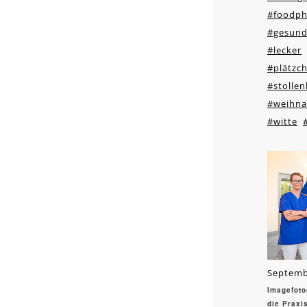
#foodph
#gesun
#lecker
#plätzc
#stolle
#weihna
#witte
Septemb
Imagefoto
die Praxi