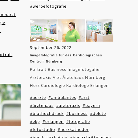
#werbefotografie
uenarzt
gie
r
September 26, 2022
rtrait
Imagefotografie für das Cardiologisches
Centrum Nürnberg
Portrait Business Imagefotogafie
Arztpraxis Arzt Ärztehaus Nürnberg
Herz Cardiologie Kardiologe Erlangen
#aerzte
#ambulantes
#arzt
#ärztehaus
#arztpraxis
#bayern
#bluthochdruck
#business
#delete
#ekg
#erlangen
#fotografie
#fotostudio
#herzkatheder
#herzkrankheiten
#herzschrittmacher