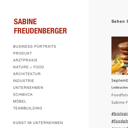
Sehen S
BUSINESS-PORTRAITS
PRODUKT
ARZTPRAXIS
NATURE + FOOD
ARCHITEKTUR
Septemb
INDUSTRIE
UNTERNEHMEN
Lebkuchen
SCHMUCK
Foodfoto
MÖBEL
Sabine 
TEAMBUILDING
#biologi
#foodph
KUNST IM UNTERNEHMEN