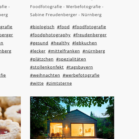
fie -
Foodfotografie - Werbefotografie -
berg
Sabine Freudenberger - Nürnberg
grafie
#biologisch
#food
#foodfotografie
berger
#foodphotography
#freudenberger
en
#gesund
#healthy
#lebkuchen
nberg
#lecker
#mittelfranken
#nürnberg
#plätzchen
#spezialitäten
#stollenkonfekt
#tagsbayern
fie
#weihnachten
#werbefotografie
#witte
#zimtsterne