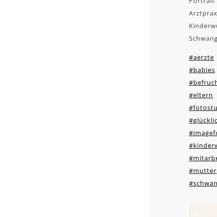
Portrait
Arztprax
Kinderw
Schwang
#aerzte
#babies
#befruc
#eltern
#fotost
#glückli
#imagef
#kinder
#mitarbe
#mutter
#schwan