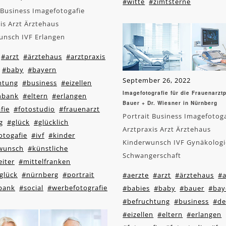
#witte
#zimtsterne
 Business Imagefotogafie
is Arzt Ärztehaus
unsch IVF Erlangen
#arzt
#ärztehaus
#arztpraxis
#baby
#bayern
September 26, 2022
htung
#business
#eizellen
Imagefotografie für die Frauenarztp
enbank
#eltern
#erlangen
Bauer + Dr. Wiesner in Nürnberg
fie
#fotostudio
#frauenarzt
Portrait Business Imagefotog
g
#glück
#glücklich
Arztpraxis Arzt Ärztehaus
otogafie
#ivf
#kinder
Kinderwunsch IVF Gynäkologi
wunsch
#künstliche
Schwangerschaft
iter
#mittelfranken
glück
#nürnberg
#portrait
#aerzte
#arzt
#ärztehaus
#a
bank
#social
#werbefotografie
#babies
#baby
#bauer
#bay
#befruchtung
#business
#de
#eizellen
#eltern
#erlangen