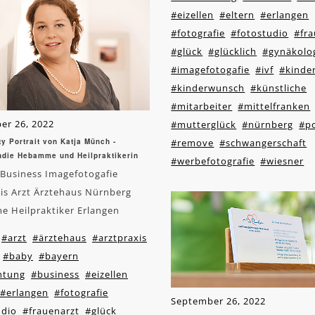
#eizellen
#eltern
#erlangen
#fotografie
#fotostudio
#fra
#glück
#glücklich
#gynäkolo
#imagefotogafie
#ivf
#kinde
#kinderwunsch
#künstliche
#mitarbeiter
#mittelfranken
er 26, 2022
#mutterglück
#nürnberg
#po
ty Portrait von Katja Münch -
#remove
#schwangerschaft
ndie Hebamme und Heilpraktikerin
#werbefotografie
#wiesner
 Business Imagefotogafie
is Arzt Ärztehaus Nürnberg
 Heilpraktiker Erlangen
#arzt
#ärztehaus
#arztpraxis
#baby
#bayern
htung
#business
#eizellen
#erlangen
#fotografie
September 26, 2022
udio
#frauenarzt
#glück