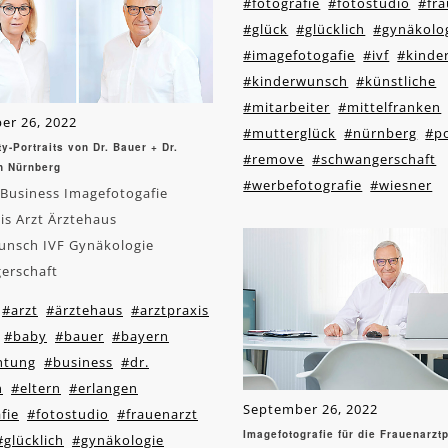
#fotografie
#fotostudio
#fra
#glück
#glücklich
#gynäkolo
#imagefotogafie
#ivf
#kinde
#kinderwunsch
#künstliche
#mitarbeiter
#mittelfranken
er 26, 2022
#mutterglück
#nürnberg
#po
y-Portraits von Dr. Bauer + Dr.
#remove
#schwangerschaft
n Nürnberg
#werbefotografie
#wiesner
 Business Imagefotogafie
is Arzt Ärztehaus
unsch IVF Gynäkologie
erschaft
#arzt
#ärztehaus
#arztpraxis
#baby
#bauer
#bayern
htung
#business
#dr.
n
#eltern
#erlangen
September 26, 2022
fie
#fotostudio
#frauenarzt
Imagefotografie für die Frauenarztp
#glücklich
#gynäkologie