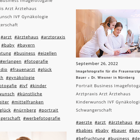
 Business Imagefotogafie
is Arzt Ärztehaus
unsch IVF Gynäkologie
erschaft
#arzt
#ärztehaus
#arztpraxis
#baby
#bayern
htung
#business
#eizellen
#erlangen
#fotografie
September 26, 2022
udio
#frauenarzt
#glück
Imagefotografie für die Frauenarztp
ch
#gynäkologie
Bauer + Dr. Wiesner in Nürnberg
otogafie
#ivf
#kinder
Portrait Business Imagefotog
wunsch
#künstliche
Arztpraxis Arzt Ärztehaus
iter
#mittelfranken
Kinderwunsch IVF Gynäkologi
glück
#nürnberg
#portrait
Schwangerschaft
gerschaft
#werbefotografie
#aerzte
#arzt
#ärztehaus
#a
#babies
#baby
#bauer
#bay
#befruchtung
#business
#de