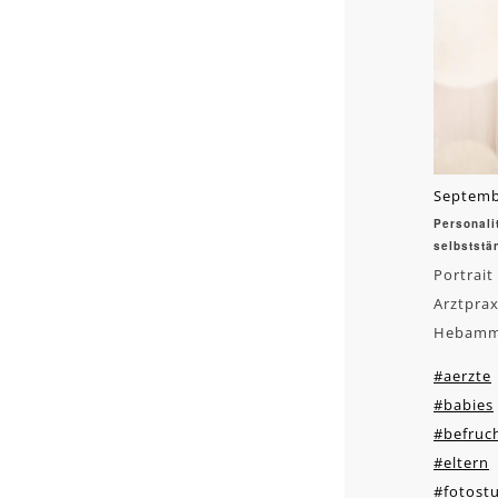
Septemb
Personali
selbststä
Portrait
Arztprax
Hebamme
#aerzte
#babies
#befruc
#eltern
#fotost