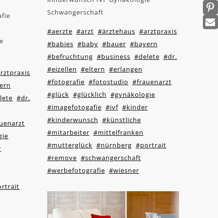
Schwangerschaft
afie
#aerzte
#arzt
#ärztehaus
#arztpraxis
e
#babies
#baby
#bauer
#bayern
#befruchtung
#business
#delete
#dr.
#eizellen
#eltern
#erlangen
rztpraxis
#fotografie
#fotostudio
#frauenarzt
ern
#glück
#glücklich
#gynäkologie
lete
#dr.
#imagefotogafie
#ivf
#kinder
#kinderwunsch
#künstliche
uenarzt
#mitarbeiter
#mittelfranken
gie
#mutterglück
#nürnberg
#portrait
r
#remove
#schwangerschaft
#werbefotografie
#wiesner
rtrait