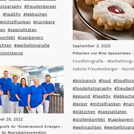
otography
#freudenberger
d
#healthy
#lebkuchen
#mittelfranken
#nürnberg
hen
#spezialitäten
nkonfekt
#tagsbayern
chten
#werbefotografie
September 3, 2025
#zimtsterne
Plätzchen von Witte Spezialitäten 
Foodfotografie - Werbefotogra
Sabine Freudenberger - Nürn
#biologisch
#food
#foodfoto
#foodphotography
#freuden
#gesund
#healthy
#lebkuch
#lecker
#mittelfranken
#nür
#plätzchen
#spezialitäten
er 26, 2022
#stollenkonfekt
#tagsbayern
grafie für "Kinderwunsch Erlangen -
#weihnachten
#werbefotogra
s für Reproduktionsmedizin