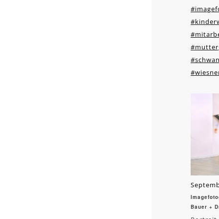
#imagef
#kinder
#mitarbe
#mutter
#schwan
#wiesne
Septemb
Imagefoto
Bauer + D