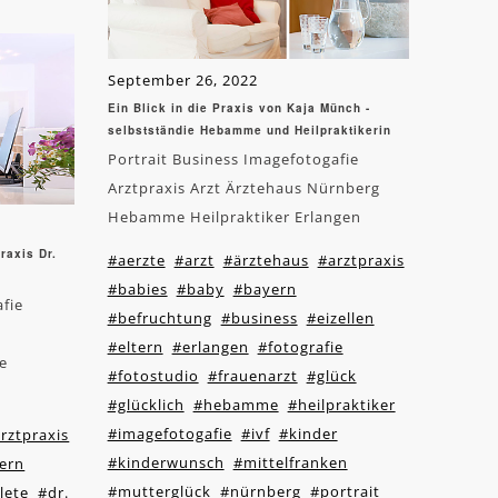
September 26, 2022
Ein Blick in die Praxis von Kaja Münch -
selbstständie Hebamme und Heilpraktikerin
Portrait Business Imagefotogafie
Arztpraxis Arzt Ärztehaus Nürnberg
Hebamme Heilpraktiker Erlangen
raxis Dr.
#aerzte
#arzt
#ärztehaus
#arztpraxis
#babies
#baby
#bayern
afie
#befruchtung
#business
#eizellen
#eltern
#erlangen
#fotografie
e
#fotostudio
#frauenarzt
#glück
#glücklich
#hebamme
#heilpraktiker
#imagefotogafie
#ivf
#kinder
rztpraxis
#kinderwunsch
#mittelfranken
ern
#mutterglück
#nürnberg
#portrait
lete
#dr.