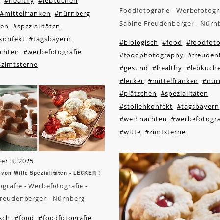
d
#healthy
#lebkuchen
Foodfotografie - Werbefotogra
#mittelfranken
#nürnberg
Sabine Freudenberger - Nürn
hen
#spezialitäten
nkonfekt
#tagsbayern
#biologisch
#food
#foodfoto
chten
#werbefotografie
#foodphotography
#freuden
#zimtsterne
#gesund
#healthy
#lebkuch
#lecker
#mittelfranken
#nür
#plätzchen
#spezialitäten
#stollenkonfekt
#tagsbayern
#weihnachten
#werbefotogra
#witte
#zimtsterne
er 3, 2025
 von Witte Spezialitäten - LECKER !
grafie - Werbefotografie -
Freudenberger - Nürnberg
sch
#food
#foodfotografie