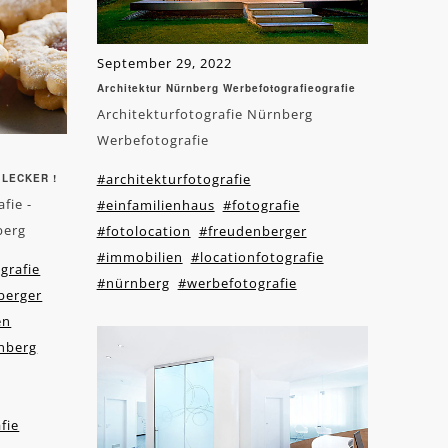
September 29, 2022
Architektur Nürnberg Werbefotografieografie
Architekturfotografie Nürnberg
Werbefotografie
#architekturfotografie
- LECKER !
fie -
#einfamilienhaus
#fotografie
berg
#fotolocation
#freudenberger
#immobilien
#locationfotografie
grafie
#nürnberg
#werbefotografie
berger
en
nberg
fie