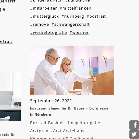
#kinderwunsch
#künstliche
uenarzt
#mitarbeiter
#mittelfranken
gie
#mutterglück
#nürnberg
#portrait
r
#remove
#schwangerschaft
#werbefotografie
#wiesner
rtrait
September 26, 2022
Imageaufnahmen für Dr. Bauer + Dr. Wiesner
in Nürnberg
Portrait Business Imagefotogafie
Arztpraxis Arzt Ärztehaus
raxis Dr.
Kinderwunsch IVF Gynäkologie