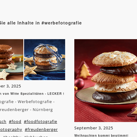
ie alle Inhalte in #werbefotografie
er 3, 2025
 von Witte Spezialitäten - LECKER !
grafie - Werbefotografie -
Freudenberger - Nürnberg
sch
#food
#foodfotografie
September 3, 2025
otography
#freudenberger
Weihnachten kommt bestimmt!