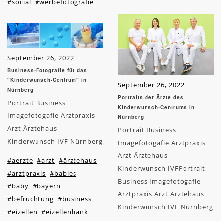
#social
#werbefotografie
September 26, 2022
Business-Fotografie für das
"Kinderwunsch-Centrum" in
September 26, 2022
Nürnberg
Portraits der Ärzte des
Portrait Business
Kinderwunsch-Centrums in
Imagefotogafie Arztpraxis
Nürnberg
Arzt Ärztehaus
Portrait Business
Kinderwunsch IVF Nürnberg
Imagefotogafie Arztpraxis
Arzt Ärztehaus
#aerzte
#arzt
#ärztehaus
Kinderwunsch IVFPortrait
#arztpraxis
#babies
Business Imagefotogafie
#baby
#bayern
Arztpraxis Arzt Ärztehaus
#befruchtung
#business
Kinderwunsch IVF Nürnberg
#eizellen
#eizellenbank