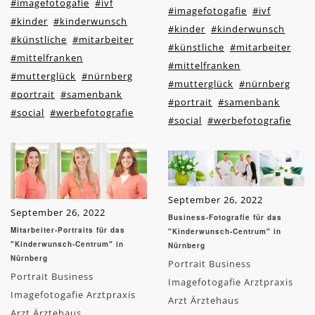
#imagefotogafie
#ivf
#imagefotogafie
#ivf
#kinder
#kinderwunsch
#kinder
#kinderwunsch
#künstliche
#mitarbeiter
#künstliche
#mitarbeiter
#mittelfranken
#mittelfranken
#mutterglück
#nürnberg
#mutterglück
#nürnberg
#portrait
#samenbank
#portrait
#samenbank
#social
#werbefotografie
#social
#werbefotografie
September 26, 2022
September 26, 2022
Business-Fotografie für das
Mitarbeiter-Portraits für das
"Kinderwunsch-Centrum" in
"Kinderwunsch-Centrum" in
Nürnberg
Nürnberg
Portrait Business
Portrait Business
Imagefotogafie Arztpraxis
Imagefotogafie Arztpraxis
Arzt Ärztehaus
Arzt Ärztehaus