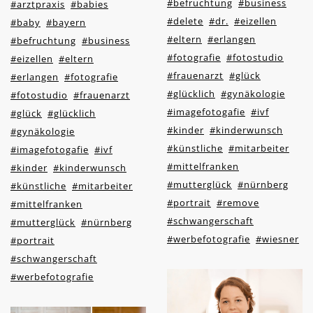
#befruchtung
#business
#arztpraxis
#babies
#delete
#dr.
#eizellen
#baby
#bayern
#eltern
#erlangen
#befruchtung
#business
#fotografie
#fotostudio
#eizellen
#eltern
#frauenarzt
#glück
#erlangen
#fotografie
#glücklich
#gynäkologie
#fotostudio
#frauenarzt
#imagefotogafie
#ivf
#glück
#glücklich
#kinder
#kinderwunsch
#gynäkologie
#künstliche
#mitarbeiter
#imagefotogafie
#ivf
#mittelfranken
#kinder
#kinderwunsch
#mutterglück
#nürnberg
#künstliche
#mitarbeiter
#portrait
#remove
#mittelfranken
#schwangerschaft
#mutterglück
#nürnberg
#werbefotografie
#wiesner
#portrait
#schwangerschaft
#werbefotografie