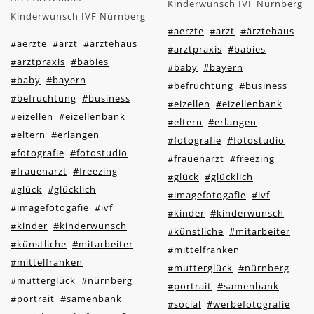
Kinderwunsch IVF Nürnberg
Kinderwunsch IVF Nürnberg
#aerzte
#arzt
#ärztehaus
#aerzte
#arzt
#ärztehaus
#arztpraxis
#babies
#arztpraxis
#babies
#baby
#bayern
#baby
#bayern
#befruchtung
#business
#befruchtung
#business
#eizellen
#eizellenbank
#eizellen
#eizellenbank
#eltern
#erlangen
#eltern
#erlangen
#fotografie
#fotostudio
#fotografie
#fotostudio
#frauenarzt
#freezing
#frauenarzt
#freezing
#glück
#glücklich
#glück
#glücklich
#imagefotogafie
#ivf
#imagefotogafie
#ivf
#kinder
#kinderwunsch
#kinder
#kinderwunsch
#künstliche
#mitarbeiter
#künstliche
#mitarbeiter
#mittelfranken
#mittelfranken
#mutterglück
#nürnberg
#mutterglück
#nürnberg
#portrait
#samenbank
#portrait
#samenbank
#social
#werbefotografie