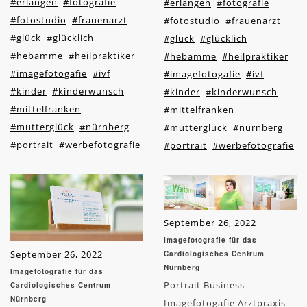
#erlangen
#fotografie
#erlangen
#fotografie
#fotostudio
#frauenarzt
#fotostudio
#frauenarzt
#glück
#glücklich
#glück
#glücklich
#hebamme
#heilpraktiker
#hebamme
#heilpraktiker
#imagefotogafie
#ivf
#imagefotogafie
#ivf
#kinder
#kinderwunsch
#kinder
#kinderwunsch
#mittelfranken
#mittelfranken
#mutterglück
#nürnberg
#mutterglück
#nürnberg
#portrait
#werbefotografie
#portrait
#werbefotografie
September 26, 2022
Imagefotografie für das
September 26, 2022
Cardiologisches Centrum
Nürnberg
Imagefotografie für das
Portrait Business
Cardiologisches Centrum
Nürnberg
Imagefotogafie Arztpraxis