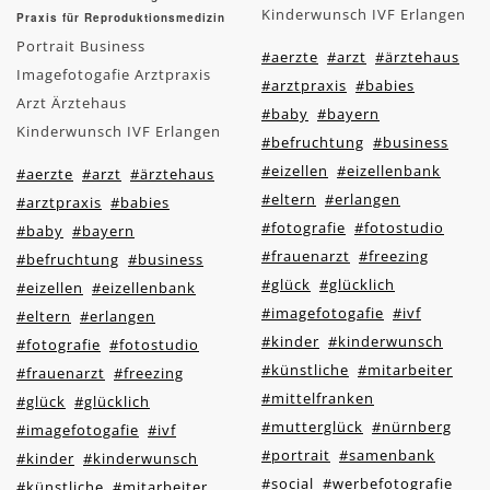
Kinderwunsch IVF Erlangen
Praxis für Reproduktionsmedizin
Portrait Business
#aerzte
#arzt
#ärztehaus
Imagefotogafie Arztpraxis
#arztpraxis
#babies
Arzt Ärztehaus
#baby
#bayern
Kinderwunsch IVF Erlangen
#befruchtung
#business
#eizellen
#eizellenbank
#aerzte
#arzt
#ärztehaus
#eltern
#erlangen
#arztpraxis
#babies
#fotografie
#fotostudio
#baby
#bayern
#frauenarzt
#freezing
#befruchtung
#business
#glück
#glücklich
#eizellen
#eizellenbank
#imagefotogafie
#ivf
#eltern
#erlangen
#kinder
#kinderwunsch
#fotografie
#fotostudio
#künstliche
#mitarbeiter
#frauenarzt
#freezing
#mittelfranken
#glück
#glücklich
#mutterglück
#nürnberg
#imagefotogafie
#ivf
#portrait
#samenbank
#kinder
#kinderwunsch
#social
#werbefotografie
#künstliche
#mitarbeiter