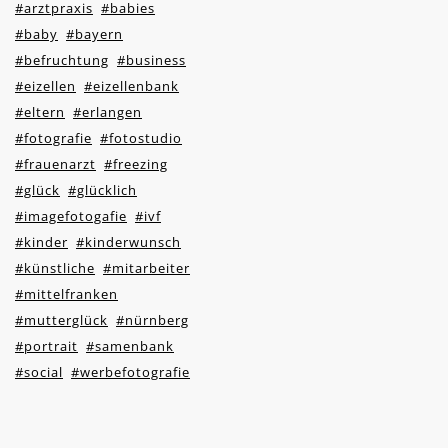
#arztpraxis
#babies
#baby
#bayern
#befruchtung
#business
#eizellen
#eizellenbank
#eltern
#erlangen
#fotografie
#fotostudio
#frauenarzt
#freezing
#glück
#glücklich
#imagefotogafie
#ivf
#kinder
#kinderwunsch
#künstliche
#mitarbeiter
#mittelfranken
#mutterglück
#nürnberg
#portrait
#samenbank
#social
#werbefotografie