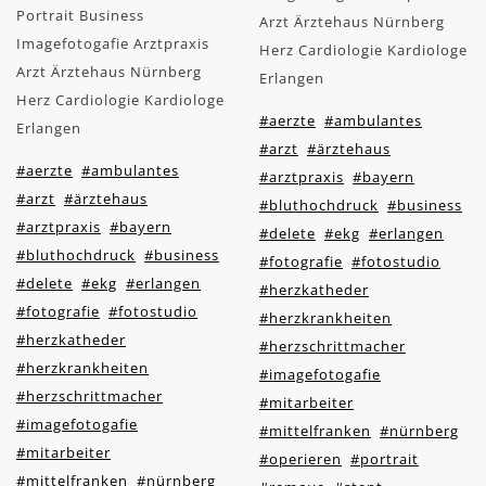
Portrait Business
Arzt Ärztehaus Nürnberg
Imagefotogafie Arztpraxis
Herz Cardiologie Kardiologe
Arzt Ärztehaus Nürnberg
Erlangen
Herz Cardiologie Kardiologe
#aerzte
#ambulantes
Erlangen
#arzt
#ärztehaus
#aerzte
#ambulantes
#arztpraxis
#bayern
#arzt
#ärztehaus
#bluthochdruck
#business
#arztpraxis
#bayern
#delete
#ekg
#erlangen
#bluthochdruck
#business
#fotografie
#fotostudio
#delete
#ekg
#erlangen
#herzkatheder
#fotografie
#fotostudio
#herzkrankheiten
#herzkatheder
#herzschrittmacher
#herzkrankheiten
#imagefotogafie
#herzschrittmacher
#mitarbeiter
#imagefotogafie
#mittelfranken
#nürnberg
#mitarbeiter
#operieren
#portrait
#mittelfranken
#nürnberg