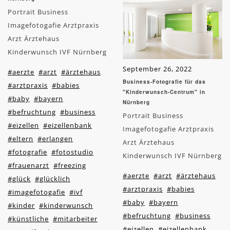
Portrait Business
Imagefotogafie Arztpraxis
Arzt Ärztehaus
Kinderwunsch IVF Nürnberg
September 26, 2022
#aerzte
#arzt
#ärztehaus
Business-Fotografie für das
#arztpraxis
#babies
"Kinderwunsch-Centrum" in
#baby
#bayern
Nürnberg
#befruchtung
#business
Portrait Business
#eizellen
#eizellenbank
Imagefotogafie Arztpraxis
#eltern
#erlangen
Arzt Ärztehaus
#fotografie
#fotostudio
Kinderwunsch IVF Nürnberg
#frauenarzt
#freezing
#aerzte
#arzt
#ärztehaus
#glück
#glücklich
#arztpraxis
#babies
#imagefotogafie
#ivf
#baby
#bayern
#kinder
#kinderwunsch
#befruchtung
#business
#künstliche
#mitarbeiter
#eizellen
#eizellenbank