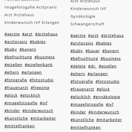
Arzt Ärztehaus
Imagefotogafie Arztpraxis
Kinderwunsch IVF
Arzt Ärztehaus
Gynäkologie
Kinderwunsch IVF Erlangen
Schwangerschaft
#aerzte
#arzt
#ärztehaus
#aerzte
#arzt
#ärztehaus
#arztpraxis
#babies
#arztpraxis
#babies
#baby
#bayern
#baby
#bauer
#bayern
#befruchtung
#business
#befruchtung
#business
#eizellen
#eizellenbank
#delete
#dr.
#eizellen
#eltern
#erlangen
#eltern
#erlangen
#fotografie
#fotostudio
#fotografie
#fotostudio
#frauenarzt
#freezing
#frauenarzt
#glück
#glück
#glücklich
#glücklich
#gynäkologie
#imagefotogafie
#ivf
#imagefotogafie
#ivf
#kinder
#kinderwunsch
#kinder
#kinderwunsch
#künstliche
#mitarbeiter
#künstliche
#mitarbeiter
#mittelfranken
#mittelfranken