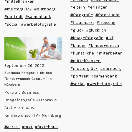
#mittelfranken
#eltern
#erlangen
#mutterglück
#nürnberg
#fotografie
#fotostudio
#portrait
#samenbank
#frauenarzt
#freezing
#social
#werbefotografie
#glück
#glücklich
#imagefotogafie
#ivf
#kinder
#kinderwunsch
#künstliche
#mitarbeiter
#mittelfranken
September 26, 2022
#mutterglück
#nürnberg
Business-Fotografie für das
#portrait
#samenbank
"Kinderwunsch-Centrum" in
#social
#werbefotografie
Nürnberg
Portrait Business
Imagefotogafie Arztpraxis
Arzt Ärztehaus
Kinderwunsch IVF Nürnberg
#aerzte
#arzt
#ärztehaus