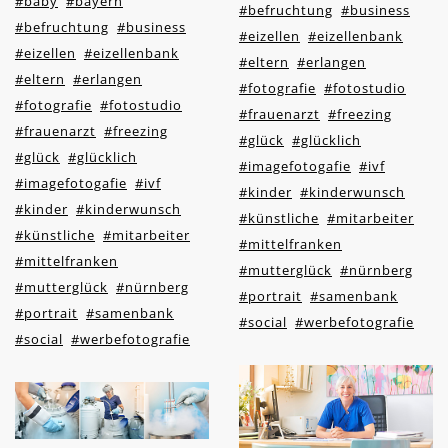
#baby
#bayern
#befruchtung
#business
#befruchtung
#business
#eizellen
#eizellenbank
#eizellen
#eizellenbank
#eltern
#erlangen
#eltern
#erlangen
#fotografie
#fotostudio
#fotografie
#fotostudio
#frauenarzt
#freezing
#frauenarzt
#freezing
#glück
#glücklich
#glück
#glücklich
#imagefotogafie
#ivf
#imagefotogafie
#ivf
#kinder
#kinderwunsch
#kinder
#kinderwunsch
#künstliche
#mitarbeiter
#künstliche
#mitarbeiter
#mittelfranken
#mittelfranken
#mutterglück
#nürnberg
#mutterglück
#nürnberg
#portrait
#samenbank
#portrait
#samenbank
#social
#werbefotografie
#social
#werbefotografie