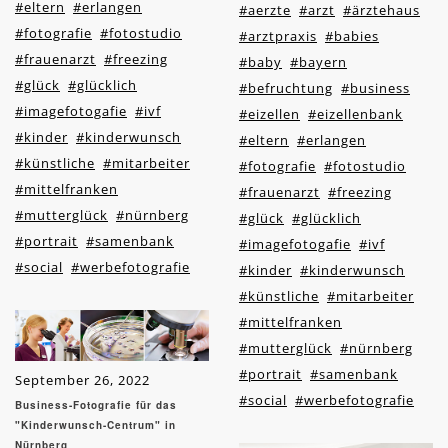
#eltern
#erlangen
#aerzte
#arzt
#ärztehaus
#fotografie
#fotostudio
#arztpraxis
#babies
#frauenarzt
#freezing
#baby
#bayern
#glück
#glücklich
#befruchtung
#business
#imagefotogafie
#ivf
#eizellen
#eizellenbank
#kinder
#kinderwunsch
#eltern
#erlangen
#künstliche
#mitarbeiter
#fotografie
#fotostudio
#mittelfranken
#frauenarzt
#freezing
#mutterglück
#nürnberg
#glück
#glücklich
#portrait
#samenbank
#imagefotogafie
#ivf
#social
#werbefotografie
#kinder
#kinderwunsch
#künstliche
#mitarbeiter
#mittelfranken
#mutterglück
#nürnberg
#portrait
#samenbank
September 26, 2022
#social
#werbefotografie
Business-Fotografie für das
"Kinderwunsch-Centrum" in
Nürnberg