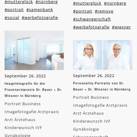
#mutterglück
#nürnberg
#mutterglück
#nürnberg
#portrait
#samenbank
#portrait
#remove
#social
#werbefotografie
#schwangerschaft
#werbefotografie
#wiesner
September 26, 2022
September 26, 2022
Personality-Portraits von Dr.
Imagefotografie für die
Bauer + Dr. Wiesner in Nürnberg
Frauenarztpraxis Dr. Bauer + Dr.
Wiesner in Nürnberg
Portrait Business
Portrait Business
Imagefotogafie Arztpraxis
Imagefotogafie Arztpraxis
Arzt Ärztehaus
Arzt Ärztehaus
Kinderwunsch IVF
Kinderwunsch IVF
Gynäkologie
Gynäkologie