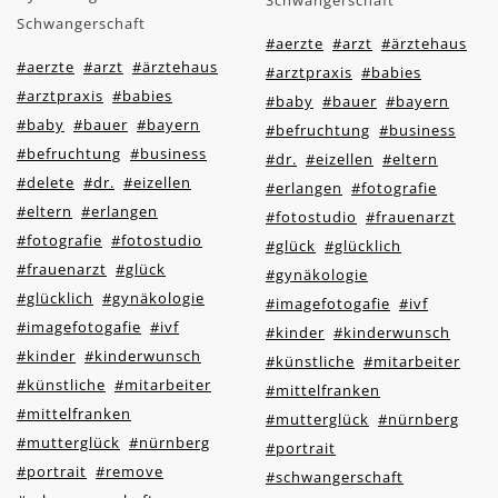
Schwangerschaft
Schwangerschaft
#aerzte
#arzt
#ärztehaus
#aerzte
#arzt
#ärztehaus
#arztpraxis
#babies
#arztpraxis
#babies
#baby
#bauer
#bayern
#baby
#bauer
#bayern
#befruchtung
#business
#befruchtung
#business
#dr.
#eizellen
#eltern
#delete
#dr.
#eizellen
#erlangen
#fotografie
#eltern
#erlangen
#fotostudio
#frauenarzt
#fotografie
#fotostudio
#glück
#glücklich
#frauenarzt
#glück
#gynäkologie
#glücklich
#gynäkologie
#imagefotogafie
#ivf
#imagefotogafie
#ivf
#kinder
#kinderwunsch
#kinder
#kinderwunsch
#künstliche
#mitarbeiter
#künstliche
#mitarbeiter
#mittelfranken
#mittelfranken
#mutterglück
#nürnberg
#mutterglück
#nürnberg
#portrait
#portrait
#remove
#schwangerschaft