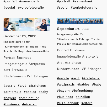
#portrait
#samenbank
#portrait
#samenbank
#social
#werbefotografie
#social
#werbefotografie
September 26, 2022
Imagefotografie für
September 26, 2022
"Kinderwunsch Erlangen" - die
Imagefotografie für
Praxis für Reproduktionsmedizin
"Kinderwunsch Erlangen" - die
Portrait Business
Praxis für Reproduktionsmedizin
Imagefotogafie Arztpraxis
Portrait Business
Arzt Ärztehaus
Imagefotogafie Arztpraxis
Kinderwunsch IVF Erlangen
Arzt Ärztehaus
Kinderwunsch IVF Erlangen
#aerzte
#arzt
#ärztehaus
#arztpraxis
#babies
#baby
#aerzte
#arzt
#ärztehaus
#bayern
#befruchtung
#arztpraxis
#babies
#baby
#business
#eizellen
#bayern
#befruchtung
#eizellenbank
#eltern
#business
#eizellen