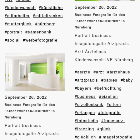
September 26, 2022
#kinderwunsch
#künstliche
#mitarbeiter
#mittelfranken
Business-Fotografie für das
"Kinderwunsch-Centrum" in
#mutterglück
#nürnberg
Nürnberg
#portrait
#samenbank
Portrait Business
#social
#werbefotografie
Imagefotogafie Arztpraxis
Arzt Ärztehaus
Kinderwunsch IVF Nürnberg
#aerzte
#arzt
#ärztehaus
#arztpraxis
#babies
#baby
#bayern
#befruchtung
#business
#eizellen
September 26, 2022
#eizellenbank
#eltern
Business-Fotografie für das
"Kinderwunsch-Centrum" in
#erlangen
#fotografie
Nürnberg
#fotostudio
#frauenarzt
Portrait Business
#freezing
#glück
Imagefotogafie Arztpraxis
#glücklich
#imagefotogafie