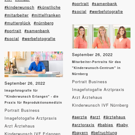
#portrait
#samenbank
#kinderwunsch
#künstliche
#social
#werbefotografie
#mitarbeiter
#mittelfranken
#mutterglück
#nürnberg
#portrait
#samenbank
#social
#werbefotografie
September 26, 2022
Mitarbeiter-Portraits für das
"Kinderwunsch-Centrum" in
Nürnberg
Portrait Business
September 26, 2022
Imagefotogafie Arztpraxis
Imagefotografie für
"Kinderwunsch Erlangen" - die
Arzt Ärztehaus
Praxis für Reproduktionsmedizin
Kinderwunsch IVF Nürnberg
Portrait Business
#aerzte
#arzt
#ärztehaus
Imagefotogafie Arztpraxis
#arztpraxis
#babies
#baby
Arzt Ärztehaus
#bayern
#befruchtung
Kinderwunsch IVF Erlangen