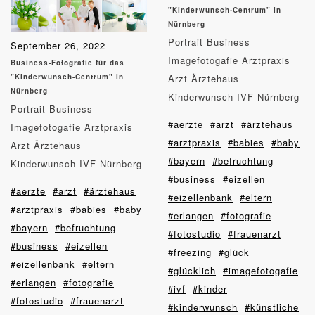
"Kinderwunsch-Centrum" in
Nürnberg
Portrait Business
September 26, 2022
Imagefotogafie Arztpraxis
Business-Fotografie für das
"Kinderwunsch-Centrum" in
Arzt Ärztehaus
Nürnberg
Kinderwunsch IVF Nürnberg
Portrait Business
#aerzte
#arzt
#ärztehaus
Imagefotogafie Arztpraxis
#arztpraxis
#babies
#baby
Arzt Ärztehaus
#bayern
#befruchtung
Kinderwunsch IVF Nürnberg
#business
#eizellen
#aerzte
#arzt
#ärztehaus
#eizellenbank
#eltern
#arztpraxis
#babies
#baby
#erlangen
#fotografie
#bayern
#befruchtung
#fotostudio
#frauenarzt
#business
#eizellen
#freezing
#glück
#eizellenbank
#eltern
#glücklich
#imagefotogafie
#erlangen
#fotografie
#ivf
#kinder
#fotostudio
#frauenarzt
#kinderwunsch
#künstliche