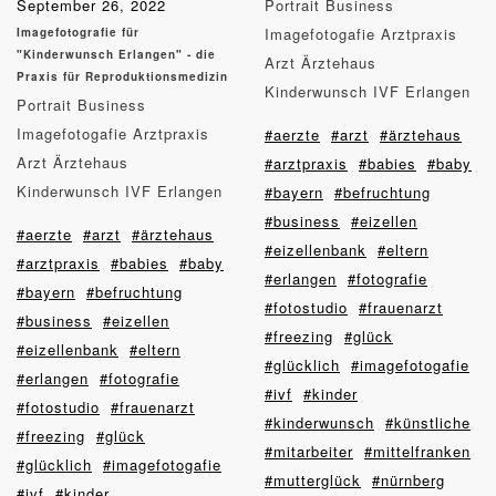
September 26, 2022
Portrait Business
Imagefotogafie Arztpraxis
Imagefotografie für
"Kinderwunsch Erlangen" - die
Arzt Ärztehaus
Praxis für Reproduktionsmedizin
Kinderwunsch IVF Erlangen
Portrait Business
Imagefotogafie Arztpraxis
#aerzte
#arzt
#ärztehaus
Arzt Ärztehaus
#arztpraxis
#babies
#baby
Kinderwunsch IVF Erlangen
#bayern
#befruchtung
#business
#eizellen
#aerzte
#arzt
#ärztehaus
#eizellenbank
#eltern
#arztpraxis
#babies
#baby
#erlangen
#fotografie
#bayern
#befruchtung
#fotostudio
#frauenarzt
#business
#eizellen
#freezing
#glück
#eizellenbank
#eltern
#glücklich
#imagefotogafie
#erlangen
#fotografie
#ivf
#kinder
#fotostudio
#frauenarzt
#kinderwunsch
#künstliche
#freezing
#glück
#mitarbeiter
#mittelfranken
#glücklich
#imagefotogafie
#mutterglück
#nürnberg
#ivf
#kinder