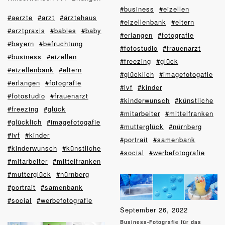
#business
#eizellen
#aerzte
#arzt
#ärztehaus
#eizellenbank
#eltern
#arztpraxis
#babies
#baby
#erlangen
#fotografie
#bayern
#befruchtung
#fotostudio
#frauenarzt
#business
#eizellen
#freezing
#glück
#eizellenbank
#eltern
#glücklich
#imagefotogafie
#erlangen
#fotografie
#ivf
#kinder
#fotostudio
#frauenarzt
#kinderwunsch
#künstliche
#freezing
#glück
#mitarbeiter
#mittelfranken
#glücklich
#imagefotogafie
#mutterglück
#nürnberg
#ivf
#kinder
#portrait
#samenbank
#kinderwunsch
#künstliche
#social
#werbefotografie
#mitarbeiter
#mittelfranken
#mutterglück
#nürnberg
#portrait
#samenbank
#social
#werbefotografie
September 26, 2022
Business-Fotografie für das