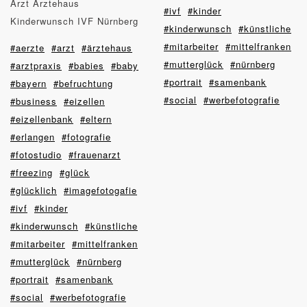
Arzt Ärztehaus
#ivf
#kinder
Kinderwunsch IVF Nürnberg
#kinderwunsch
#künstliche
#mitarbeiter
#mittelfranken
#aerzte
#arzt
#ärztehaus
#mutterglück
#nürnberg
#arztpraxis
#babies
#baby
#portrait
#samenbank
#bayern
#befruchtung
#social
#werbefotografie
#business
#eizellen
#eizellenbank
#eltern
#erlangen
#fotografie
#fotostudio
#frauenarzt
#freezing
#glück
#glücklich
#imagefotogafie
#ivf
#kinder
#kinderwunsch
#künstliche
#mitarbeiter
#mittelfranken
#mutterglück
#nürnberg
#portrait
#samenbank
#social
#werbefotografie