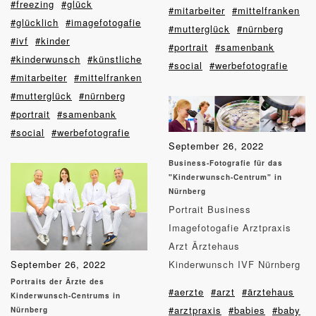
#freezing
#glück
#mitarbeiter
#mittelfranken
#glücklich
#imagefotogafie
#mutterglück
#nürnberg
#ivf
#kinder
#portrait
#samenbank
#kinderwunsch
#künstliche
#social
#werbefotografie
#mitarbeiter
#mittelfranken
#mutterglück
#nürnberg
#portrait
#samenbank
#social
#werbefotografie
September 26, 2022
Business-Fotografie für das
"Kinderwunsch-Centrum" in
Nürnberg
Portrait Business
Imagefotogafie Arztpraxis
Arzt Ärztehaus
September 26, 2022
Kinderwunsch IVF Nürnberg
Portraits der Ärzte des
#aerzte
#arzt
#ärztehaus
Kinderwunsch-Centrums in
#arztpraxis
#babies
#baby
Nürnberg