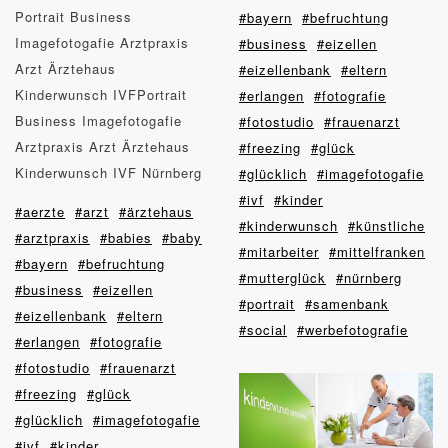
Portrait Business
#bayern
#befruchtung
Imagefotogafie Arztpraxis
#business
#eizellen
Arzt Ärztehaus
#eizellenbank
#eltern
Kinderwunsch IVFPortrait
#erlangen
#fotografie
Business Imagefotogafie
#fotostudio
#frauenarzt
Arztpraxis Arzt Ärztehaus
#freezing
#glück
Kinderwunsch IVF Nürnberg
#glücklich
#imagefotogafie
#ivf
#kinder
#aerzte
#arzt
#ärztehaus
#kinderwunsch
#künstliche
#arztpraxis
#babies
#baby
#mitarbeiter
#mittelfranken
#bayern
#befruchtung
#mutterglück
#nürnberg
#business
#eizellen
#portrait
#samenbank
#eizellenbank
#eltern
#social
#werbefotografie
#erlangen
#fotografie
#fotostudio
#frauenarzt
#freezing
#glück
#glücklich
#imagefotogafie
#ivf
#kinder