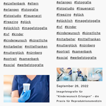
#erlangen
#fotografie
#eizellenbank
#eltern
#fotostudio
#frauenarzt
#erlangen
#fotografie
#freezing
#glück
#fotostudio
#frauenarzt
#glücklich
#imagefotogafie
#freezing
#glück
#ivf
#kinder
#glücklich
#imagefotogafie
#kinderwunsch
#künstliche
#ivf
#kinder
#mitarbeiter
#mittelfranken
#kinderwunsch
#künstliche
#mutterglück
#nürnberg
#mitarbeiter
#mittelfranken
#portrait
#samenbank
#mutterglück
#nürnberg
#social
#werbefotografie
#portrait
#samenbank
#social
#werbefotografie
September 26, 2022
Imagefotografie für
"Kinderwunsch Erlangen" - die
Praxis für Reproduktionsmedizin