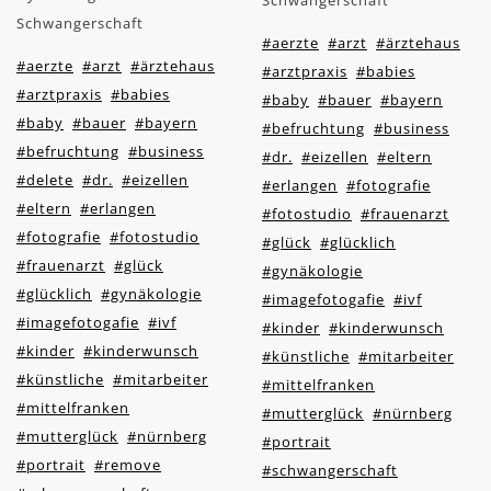
Schwangerschaft
Schwangerschaft
#aerzte
#arzt
#ärztehaus
#aerzte
#arzt
#ärztehaus
#arztpraxis
#babies
#arztpraxis
#babies
#baby
#bauer
#bayern
#baby
#bauer
#bayern
#befruchtung
#business
#befruchtung
#business
#dr.
#eizellen
#eltern
#delete
#dr.
#eizellen
#erlangen
#fotografie
#eltern
#erlangen
#fotostudio
#frauenarzt
#fotografie
#fotostudio
#glück
#glücklich
#frauenarzt
#glück
#gynäkologie
#glücklich
#gynäkologie
#imagefotogafie
#ivf
#imagefotogafie
#ivf
#kinder
#kinderwunsch
#kinder
#kinderwunsch
#künstliche
#mitarbeiter
#künstliche
#mitarbeiter
#mittelfranken
#mittelfranken
#mutterglück
#nürnberg
#mutterglück
#nürnberg
#portrait
#portrait
#remove
#schwangerschaft