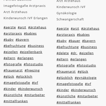
Arzt Ärztehaus
Imagefotogafie Arztpraxis
Kinderwunsch IVF
Arzt Ärztehaus
Gynäkologie
Kinderwunsch IVF Erlangen
Schwangerschaft
#aerzte
#arzt
#ärztehaus
#aerzte
#arzt
#ärztehaus
#arztpraxis
#babies
#arztpraxis
#babies
#baby
#bayern
#baby
#bauer
#bayern
#befruchtung
#business
#befruchtung
#business
#eizellen
#eizellenbank
#delete
#dr.
#eizellen
#eltern
#erlangen
#eltern
#erlangen
#fotografie
#fotostudio
#fotografie
#fotostudio
#frauenarzt
#freezing
#frauenarzt
#glück
#glück
#glücklich
#glücklich
#gynäkologie
#imagefotogafie
#ivf
#imagefotogafie
#ivf
#kinder
#kinderwunsch
#kinder
#kinderwunsch
#künstliche
#mitarbeiter
#künstliche
#mitarbeiter
#mittelfranken
#mittelfranken