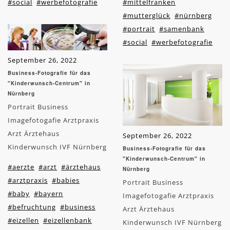
#social
#werbefotografie
#mittelfranken
#mutterglück
#nürnberg
#portrait
#samenbank
#social
#werbefotografie
September 26, 2022
Business-Fotografie für das
"Kinderwunsch-Centrum" in
Nürnberg
Portrait Business
Imagefotogafie Arztpraxis
Arzt Ärztehaus
September 26, 2022
Kinderwunsch IVF Nürnberg
Business-Fotografie für das
"Kinderwunsch-Centrum" in
#aerzte
#arzt
#ärztehaus
Nürnberg
#arztpraxis
#babies
Portrait Business
#baby
#bayern
Imagefotogafie Arztpraxis
#befruchtung
#business
Arzt Ärztehaus
#eizellen
#eizellenbank
Kinderwunsch IVF Nürnberg