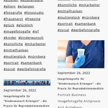
#eizellen
#eizellenbank
#künstliche
#mitarbeiter
#eltern
#erlangen
#mittelfranken
#fotografie
#fotostudio
#mutterglück
#nürnberg
#frauenarzt
#freezing
#portrait
#samenbank
#glück
#glücklich
#social
#werbefotografie
#imagefotogafie
#ivf
#kinder
#kinderwunsch
#künstliche
#mitarbeiter
#mittelfranken
#mutterglück
#nürnberg
#portrait
#samenbank
#social
#werbefotografie
September 26, 2022
Imagefotografie für
"Kinderwunsch Erlangen" - die
Praxis für Reproduktionsmedizin
September 26, 2022
Portrait Business
Imagefotografie für
Imagefotogafie Arztpraxis
"Kinderwunsch Erlangen" - die
Praxis für Reproduktionsmedizin
Arzt Ärztehaus