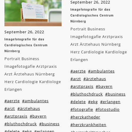
September 26, 2022
Imagefotografie für das
Cardiologisches Centrum
Nürnberg
Portrait Business
September 26, 2022
Imagefotogafie Arztpraxis
Imagefotografie für das
Arzt Ärztehaus Nürnberg
Cardiologisches Centrum
Nürnberg
Herz Cardiologie Kardiologe
Portrait Business
Erlangen
Imagefotogafie Arztpraxis
#aerzte
#ambulantes
Arzt Ärztehaus Nürnberg
#arzt
#ärztehaus
Herz Cardiologie Kardiologe
#arztpraxis
#bayern
Erlangen
#bluthochdruck
#business
#aerzte
#ambulantes
#delete
#ekg
#erlangen
#arzt
#ärztehaus
#fotografie
#fotostudio
#arztpraxis
#bayern
#herzkatheder
#bluthochdruck
#business
#herzkrankheiten
#delete
#ekg
#erlangen