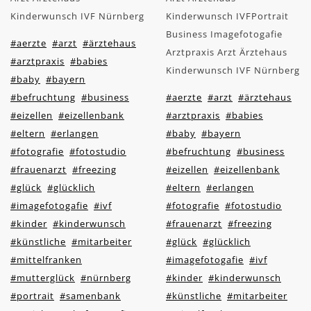
Kinderwunsch IVF Nürnberg
Kinderwunsch IVFPortrait
Business Imagefotogafie
#aerzte
#arzt
#ärztehaus
Arztpraxis Arzt Ärztehaus
#arztpraxis
#babies
Kinderwunsch IVF Nürnberg
#baby
#bayern
#befruchtung
#business
#aerzte
#arzt
#ärztehaus
#eizellen
#eizellenbank
#arztpraxis
#babies
#eltern
#erlangen
#baby
#bayern
#fotografie
#fotostudio
#befruchtung
#business
#frauenarzt
#freezing
#eizellen
#eizellenbank
#glück
#glücklich
#eltern
#erlangen
#imagefotogafie
#ivf
#fotografie
#fotostudio
#kinder
#kinderwunsch
#frauenarzt
#freezing
#künstliche
#mitarbeiter
#glück
#glücklich
#mittelfranken
#imagefotogafie
#ivf
#mutterglück
#nürnberg
#kinder
#kinderwunsch
#portrait
#samenbank
#künstliche
#mitarbeiter