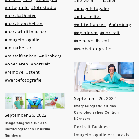
#herzschrittmacher
#fotografie
#fotostudio
#imagefotogafie
#herzkatheder
#mitarbeiter
#herzkrankheiten
#mittelfranken
#nürnberg
#herzschrittmacher
#operieren
#portrait
#imagefotogafie
#remove
#stent
#mitarbeiter
#werbefotografie
#mittelfranken
#nürnberg
#operieren
#portrait
#remove
#stent
#werbefotografie
September 26, 2022
Imagefotografie für das
Cardiologisches Centrum
September 26, 2022
Nürnberg
Imagefotografie für das
Portrait Business
Cardiologisches Centrum
Imagefotogafie Arztpraxis
Nürnberg