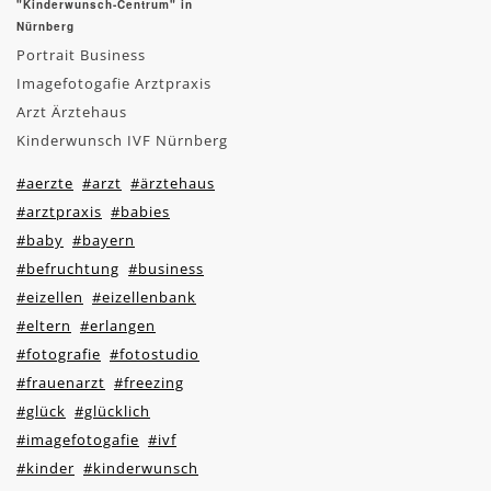
"Kinderwunsch-Centrum" in
Nürnberg
Portrait Business
Imagefotogafie Arztpraxis
Arzt Ärztehaus
Kinderwunsch IVF Nürnberg
#aerzte
#arzt
#ärztehaus
#arztpraxis
#babies
#baby
#bayern
#befruchtung
#business
#eizellen
#eizellenbank
#eltern
#erlangen
#fotografie
#fotostudio
#frauenarzt
#freezing
#glück
#glücklich
#imagefotogafie
#ivf
#kinder
#kinderwunsch