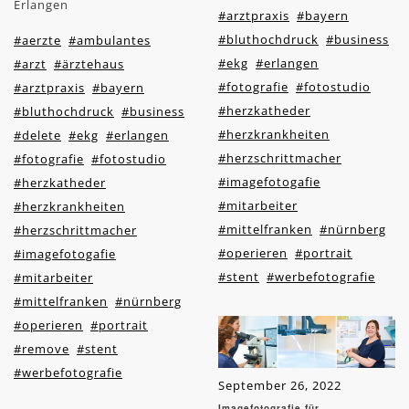
Erlangen
#arztpraxis
#bayern
#bluthochdruck
#business
#aerzte
#ambulantes
#ekg
#erlangen
#arzt
#ärztehaus
#fotografie
#fotostudio
#arztpraxis
#bayern
#herzkatheder
#bluthochdruck
#business
#herzkrankheiten
#delete
#ekg
#erlangen
#herzschrittmacher
#fotografie
#fotostudio
#imagefotogafie
#herzkatheder
#mitarbeiter
#herzkrankheiten
#mittelfranken
#nürnberg
#herzschrittmacher
#operieren
#portrait
#imagefotogafie
#stent
#werbefotografie
#mitarbeiter
#mittelfranken
#nürnberg
#operieren
#portrait
#remove
#stent
#werbefotografie
September 26, 2022
Imagefotografie für