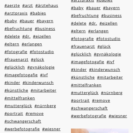
#arztpraxis
#babies
#aerzte
#arzt
#ärztehaus
#baby
#bauer
#bayern
#arztpraxis
#babies
#befruchtung
#business
#baby
#bauer
#bayern
#delete
#dr.
#eizellen
#befruchtung
#business
#eltern
#erlangen
#delete
#dr.
#eizellen
#fotografie
#fotostudio
#eltern
#erlangen
#frauenarzt
#glück
#fotografie
#fotostudio
#glücklich
#gynäkologie
#frauenarzt
#glück
#imagefotogafie
#ivf
#glücklich
#gynäkologie
#kinder
#kinderwunsch
#imagefotogafie
#ivf
#künstliche
#mitarbeiter
#kinder
#kinderwunsch
#mittelfranken
#künstliche
#mitarbeiter
#mutterglück
#nürnberg
#mittelfranken
#portrait
#remove
#mutterglück
#nürnberg
#schwangerschaft
#portrait
#remove
#werbefotografie
#wiesner
#schwangerschaft
#werbefotografie
#wiesner