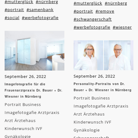
#mutterglück
#nürnberg
#mutterglück
#nürnberg
#portrait
#samenbank
#portrait
#remove
#social
#werbefotografie
#schwangerschaft
#werbefotografie
#wiesner
September 26, 2022
September 26, 2022
Personality-Portraits von Dr.
Imagefotografie für die
Bauer + Dr. Wiesner in Nürnberg
Frauenarztpraxis Dr. Bauer + Dr.
Wiesner in Nürnberg
Portrait Business
Portrait Business
Imagefotogafie Arztpraxis
Imagefotogafie Arztpraxis
Arzt Ärztehaus
Arzt Ärztehaus
Kinderwunsch IVF
Kinderwunsch IVF
Gynäkologie
Gynäkologie