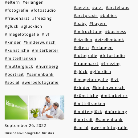
#eltern
#erlangen
#aerzte
#arzt
#ärztehaus
#fotografie
#fotostudio
#arztpraxis
#babies
#frauenarzt
#freezing
#baby
#bayern
#glück
#glücklich
#befruchtung
#business
#imagefotogafie
#ivf
#eizellen
#eizellenbank
#kinder
#kinderwunsch
#eltern
#erlangen
#künstliche
#mitarbeiter
#fotografie
#fotostudio
#mittelfranken
#frauenarzt
#freezing
#mutterglück
#nürnberg
#glück
#glücklich
#portrait
#samenbank
#imagefotogafie
#ivf
#social
#werbefotografie
#kinder
#kinderwunsch
#künstliche
#mitarbeiter
#mittelfranken
#mutterglück
#nürnberg
#portrait
#samenbank
September 26, 2022
#social
#werbefotografie
Business-Fotografie für das