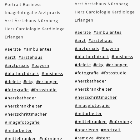
Arzt Ärztehaus Nürnberg
Portrait Business
Herz Cardiologie Kardiologe
Imagefotogafie Arztpraxis
Erlangen
Arzt Ärztehaus Nürnberg
Herz Cardiologie Kardiologe
#aerzte
#ambulantes
Erlangen
#arzt
#ärztehaus
#arztpraxis
#bayern
#aerzte
#ambulantes
#bluthochdruck
#business
#arzt
#ärztehaus
#delete
#ekg
#erlangen
#arztpraxis
#bayern
#fotografie
#fotostudio
#bluthochdruck
#business
#herzkatheder
#delete
#ekg
#erlangen
#herzkrankheiten
#fotografie
#fotostudio
#herzschrittmacher
#herzkatheder
#imagefotogafie
#herzkrankheiten
#mitarbeiter
#herzschrittmacher
#mittelfranken
#nürnberg
#imagefotogafie
#operieren
#portrait
#mitarbeiter
#remove
#stent
#mittelfranken
#nürnberg