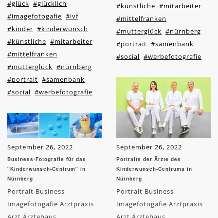
#glück
#glücklich
#künstliche
#mitarbeiter
#imagefotogafie
#ivf
#mittelfranken
#kinder
#kinderwunsch
#mutterglück
#nürnberg
#künstliche
#mitarbeiter
#portrait
#samenbank
#mittelfranken
#social
#werbefotografie
#mutterglück
#nürnberg
#portrait
#samenbank
#social
#werbefotografie
September 26, 2022
September 26, 2022
Business-Fotografie für das
Portraits der Ärzte des
"Kinderwunsch-Centrum" in
Kinderwunsch-Centrums in
Nürnberg
Nürnberg
Portrait Business
Portrait Business
Imagefotogafie Arztpraxis
Imagefotogafie Arztpraxis
Arzt Ärztehaus
Arzt Ärztehaus