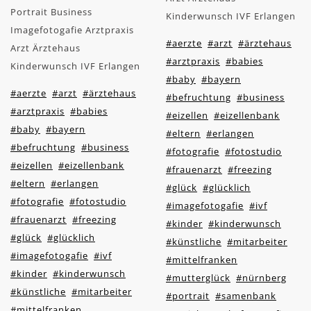
Portrait Business
Kinderwunsch IVF Erlangen
Imagefotogafie Arztpraxis
#aerzte
#arzt
#ärztehaus
Arzt Ärztehaus
#arztpraxis
#babies
Kinderwunsch IVF Erlangen
#baby
#bayern
#aerzte
#arzt
#ärztehaus
#befruchtung
#business
#arztpraxis
#babies
#eizellen
#eizellenbank
#baby
#bayern
#eltern
#erlangen
#befruchtung
#business
#fotografie
#fotostudio
#eizellen
#eizellenbank
#frauenarzt
#freezing
#eltern
#erlangen
#glück
#glücklich
#fotografie
#fotostudio
#imagefotogafie
#ivf
#frauenarzt
#freezing
#kinder
#kinderwunsch
#glück
#glücklich
#künstliche
#mitarbeiter
#imagefotogafie
#ivf
#mittelfranken
#kinder
#kinderwunsch
#mutterglück
#nürnberg
#künstliche
#mitarbeiter
#portrait
#samenbank
#mittelfranken