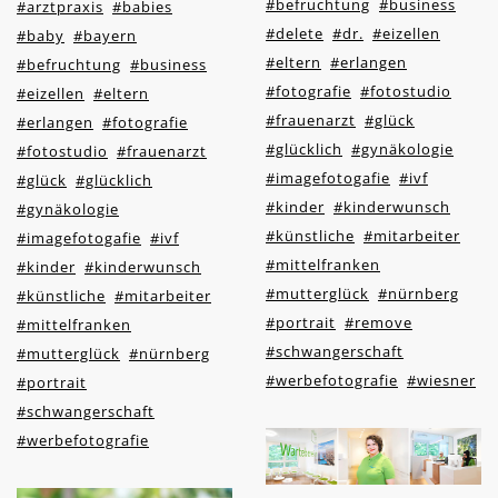
#befruchtung
#business
#arztpraxis
#babies
#delete
#dr.
#eizellen
#baby
#bayern
#eltern
#erlangen
#befruchtung
#business
#fotografie
#fotostudio
#eizellen
#eltern
#frauenarzt
#glück
#erlangen
#fotografie
#glücklich
#gynäkologie
#fotostudio
#frauenarzt
#imagefotogafie
#ivf
#glück
#glücklich
#kinder
#kinderwunsch
#gynäkologie
#künstliche
#mitarbeiter
#imagefotogafie
#ivf
#mittelfranken
#kinder
#kinderwunsch
#mutterglück
#nürnberg
#künstliche
#mitarbeiter
#portrait
#remove
#mittelfranken
#schwangerschaft
#mutterglück
#nürnberg
#werbefotografie
#wiesner
#portrait
#schwangerschaft
#werbefotografie