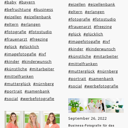
#baby
#bayern
#eizellen
#eizellenbank
#befruchtung
#business
#eltern
#erlangen
#eizellen
#eizellenbank
#fotografie
#fotostudio
#eltern
#erlangen
#frauenarzt
#freezing
#fotografie
#fotostudio
#glück
#glücklich
#frauenarzt
#freezing
#imagefotogafie
#ivf
#glück
#glücklich
#kinder
#kinderwunsch
#imagefotogafie
#ivf
#künstliche
#mitarbeiter
#kinder
#kinderwunsch
#mittelfranken
#künstliche
#mitarbeiter
#mutterglück
#nürnberg
#mittelfranken
#portrait
#samenbank
#mutterglück
#nürnberg
#social
#werbefotografie
#portrait
#samenbank
#social
#werbefotografie
September 26, 2022
Business-Fotografie für das