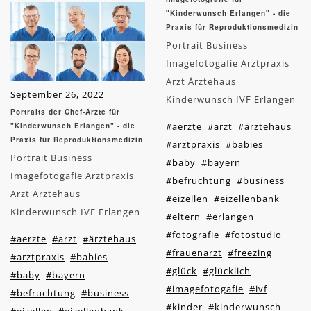
"Kinderwunsch Erlangen" - die
Praxis für Reproduktionsmedizin
Portrait Business
Imagefotogafie Arztpraxis
Arzt Ärztehaus
September 26, 2022
Kinderwunsch IVF Erlangen
Portraits der Chef-Ärzte für
#aerzte
#arzt
#ärztehaus
"Kinderwunsch Erlangen" - die
Praxis für Reproduktionsmedizin
#arztpraxis
#babies
Portrait Business
#baby
#bayern
Imagefotogafie Arztpraxis
#befruchtung
#business
Arzt Ärztehaus
#eizellen
#eizellenbank
Kinderwunsch IVF Erlangen
#eltern
#erlangen
#fotografie
#fotostudio
#aerzte
#arzt
#ärztehaus
#frauenarzt
#freezing
#arztpraxis
#babies
#glück
#glücklich
#baby
#bayern
#imagefotogafie
#ivf
#befruchtung
#business
#kinder
#kinderwunsch