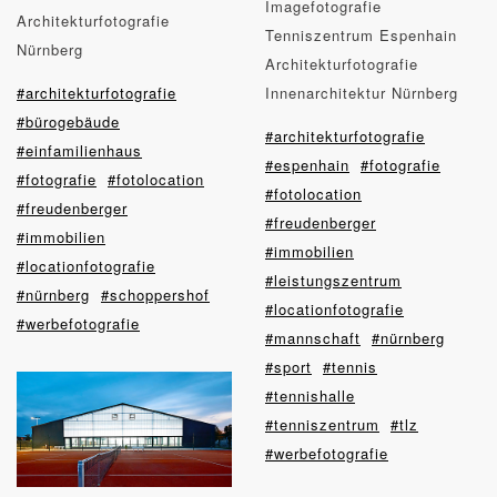
Imagefotografie
Architekturfotografie
Tenniszentrum Espenhain
Nürnberg
Architekturfotografie
#architekturfotografie
Innenarchitektur Nürnberg
#bürogebäude
#architekturfotografie
#einfamilienhaus
#espenhain
#fotografie
#fotografie
#fotolocation
#fotolocation
#freudenberger
#freudenberger
#immobilien
#immobilien
#locationfotografie
#leistungszentrum
#nürnberg
#schoppershof
#locationfotografie
#werbefotografie
#mannschaft
#nürnberg
#sport
#tennis
#tennishalle
#tenniszentrum
#tlz
#werbefotografie