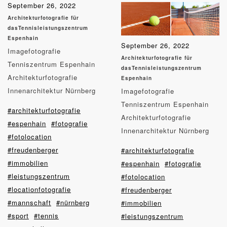
September 26, 2022
Architekturfotografie für
dasTennisleistungszentrum
Espenhain
September 26, 2022
Imagefotografie
Architekturfotografie für
Tenniszentrum Espenhain
dasTennisleistungszentrum
Architekturfotografie
Espenhain
Innenarchitektur Nürnberg
Imagefotografie
Tenniszentrum Espenhain
#architekturfotografie
Architekturfotografie
#espenhain
#fotografie
Innenarchitektur Nürnberg
#fotolocation
#freudenberger
#architekturfotografie
#immobilien
#espenhain
#fotografie
#leistungszentrum
#fotolocation
#locationfotografie
#freudenberger
#mannschaft
#nürnberg
#immobilien
#sport
#tennis
#leistungszentrum