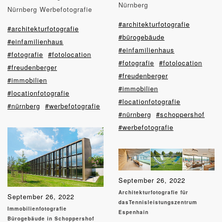
Nürnberg
Nürnberg Werbefotografie
#architekturfotografie
#architekturfotografie
#bürogebäude
#einfamilienhaus
#einfamilienhaus
#fotografie
#fotolocation
#fotografie
#fotolocation
#freudenberger
#freudenberger
#immobilien
#immobilien
#locationfotografie
#locationfotografie
#nürnberg
#werbefotografie
#nürnberg
#schoppershof
#werbefotografie
September 26, 2022
Architekturfotografie für
September 26, 2022
dasTennisleistungszentrum
Immobilienfotografie
Espenhain
Bürogebäude in Schoppershof