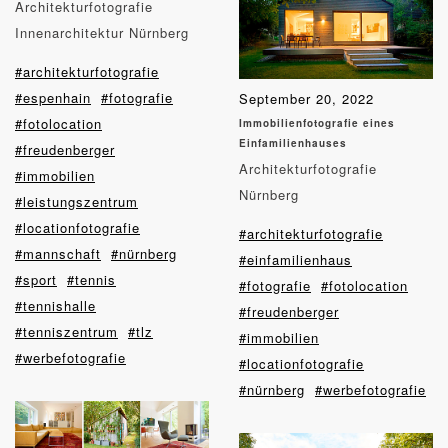
Architekturfotografie
Innenarchitektur Nürnberg
#architekturfotografie
#espenhain
#fotografie
September 20, 2022
#fotolocation
Immobilienfotografie eines
Einfamilienhauses
#freudenberger
Architekturfotografie
#immobilien
Nürnberg
#leistungszentrum
#locationfotografie
#architekturfotografie
#mannschaft
#nürnberg
#einfamilienhaus
#sport
#tennis
#fotografie
#fotolocation
#tennishalle
#freudenberger
#tenniszentrum
#tlz
#immobilien
#werbefotografie
#locationfotografie
#nürnberg
#werbefotografie