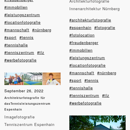
Architekturfotografie
#immobilien
Innenarchitektur Nürnberg
#leistungszentrum
#architekturfotografie
#locationfotografie
#espenhain
#fotografie
#mannschaft
#nürnberg
#fotolocation
#sport
#tennis
#freudenberger
#tennishalle
#immobilien
#tenniszentrum
#tlz
#leistungszentrum
#werbefotografie
#locationfotografie
#mannschaft
#nürnberg
#sport
#tennis
#tennishalle
September 26, 2022
#tenniszentrum
#tlz
Architekturfotografie für
#werbefotografie
dasTennisleistungszentrum
Espenhain
Imagefotografie
Tenniszentrum Espenhain