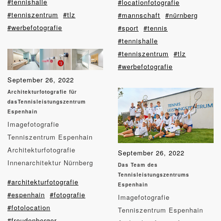
#tennishalle
#locationfotografie
#tenniszentrum
#tlz
#mannschaft
#nürnberg
#werbefotografie
#sport
#tennis
#tennishalle
#tenniszentrum
#tlz
#werbefotografie
September 26, 2022
Architekturfotografie für
dasTennisleistungszentrum
Espenhain
Imagefotografie
Tenniszentrum Espenhain
Architekturfotografie
September 26, 2022
Innenarchitektur Nürnberg
Das Team des
Tennisleistungszentrums
#architekturfotografie
Espenhain
#espenhain
#fotografie
Imagefotografie
#fotolocation
Tenniszentrum Espenhain
#freudenberger