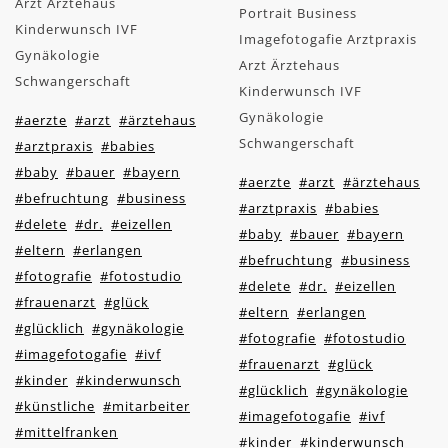
Arzt Ärztehaus
Portrait Business
Kinderwunsch IVF
Imagefotogafie Arztpraxis
Gynäkologie
Arzt Ärztehaus
Schwangerschaft
Kinderwunsch IVF
Gynäkologie
#aerzte
#arzt
#ärztehaus
Schwangerschaft
#arztpraxis
#babies
#baby
#bauer
#bayern
#aerzte
#arzt
#ärztehaus
#befruchtung
#business
#arztpraxis
#babies
#delete
#dr.
#eizellen
#baby
#bauer
#bayern
#eltern
#erlangen
#befruchtung
#business
#fotografie
#fotostudio
#delete
#dr.
#eizellen
#frauenarzt
#glück
#eltern
#erlangen
#glücklich
#gynäkologie
#fotografie
#fotostudio
#imagefotogafie
#ivf
#frauenarzt
#glück
#kinder
#kinderwunsch
#glücklich
#gynäkologie
#künstliche
#mitarbeiter
#imagefotogafie
#ivf
#mittelfranken
#kinder
#kinderwunsch