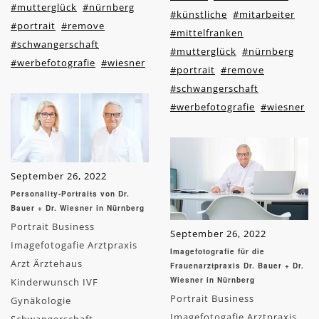
#mutterglück
#nürnberg
#künstliche
#mitarbeiter
#portrait
#remove
#mittelfranken
#schwangerschaft
#mutterglück
#nürnberg
#werbefotografie
#wiesner
#portrait
#remove
#schwangerschaft
#werbefotografie
#wiesner
September 26, 2022
Personality-Portraits von Dr.
Bauer + Dr. Wiesner in Nürnberg
Portrait Business
September 26, 2022
Imagefotogafie Arztpraxis
Imagefotografie für die
Arzt Ärztehaus
Frauenarztpraxis Dr. Bauer + Dr.
Wiesner in Nürnberg
Kinderwunsch IVF
Portrait Business
Gynäkologie
Imagefotogafie Arztpraxis