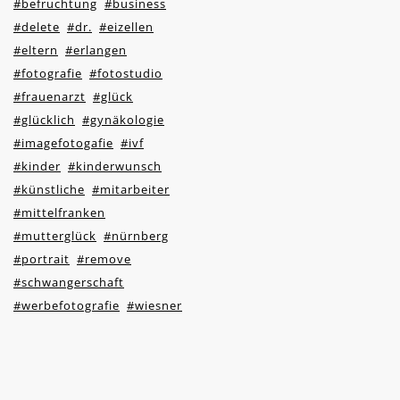
#befruchtung
#business
#delete
#dr.
#eizellen
#eltern
#erlangen
#fotografie
#fotostudio
#frauenarzt
#glück
#glücklich
#gynäkologie
#imagefotogafie
#ivf
#kinder
#kinderwunsch
#künstliche
#mitarbeiter
#mittelfranken
#mutterglück
#nürnberg
#portrait
#remove
#schwangerschaft
#werbefotografie
#wiesner