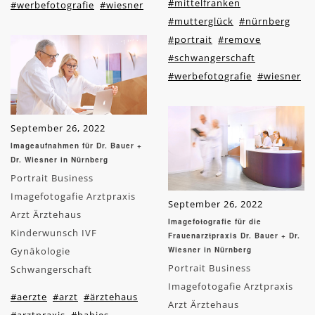
#mittelfranken
#werbefotografie
#wiesner
#mutterglück
#nürnberg
#portrait
#remove
#schwangerschaft
#werbefotografie
#wiesner
September 26, 2022
Imageaufnahmen für Dr. Bauer +
Dr. Wiesner in Nürnberg
Portrait Business
Imagefotogafie Arztpraxis
September 26, 2022
Arzt Ärztehaus
Imagefotografie für die
Kinderwunsch IVF
Frauenarztpraxis Dr. Bauer + Dr.
Gynäkologie
Wiesner in Nürnberg
Portrait Business
Schwangerschaft
Imagefotogafie Arztpraxis
#aerzte
#arzt
#ärztehaus
Arzt Ärztehaus