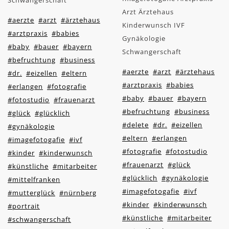
Schwangerschaft
Arzt Ärztehaus
#aerzte
#arzt
#ärztehaus
Kinderwunsch IVF
#arztpraxis
#babies
Gynäkologie
#baby
#bauer
#bayern
Schwangerschaft
#befruchtung
#business
#aerzte
#arzt
#ärztehaus
#dr.
#eizellen
#eltern
#arztpraxis
#babies
#erlangen
#fotografie
#baby
#bauer
#bayern
#fotostudio
#frauenarzt
#befruchtung
#business
#glück
#glücklich
#delete
#dr.
#eizellen
#gynäkologie
#eltern
#erlangen
#imagefotogafie
#ivf
#fotografie
#fotostudio
#kinder
#kinderwunsch
#frauenarzt
#glück
#künstliche
#mitarbeiter
#glücklich
#gynäkologie
#mittelfranken
#imagefotogafie
#ivf
#mutterglück
#nürnberg
#kinder
#kinderwunsch
#portrait
#künstliche
#mitarbeiter
#schwangerschaft