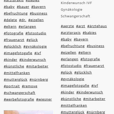
#arztpraxis
#babies
Kinderwunsch IVF
#baby
#bauer
#bayern
Gynäkologie
#befruchtung
#business
Schwangerschaft
#delete
#dr.
#eizellen
#aerzte
#arzt
#ärztehaus
#eltern
#erlangen
#arztpraxis
#babies
#fotografie
#fotostudio
#baby
#bayern
#frauenarzt
#glück
#befruchtung
#business
#glücklich
#gynäkologie
#eizellen
#eltern
#imagefotogafie
#ivf
#erlangen
#fotografie
#kinder
#kinderwunsch
#fotostudio
#frauenarzt
#künstliche
#mitarbeiter
#glück
#glücklich
#mittelfranken
#gynäkologie
#mutterglück
#nürnberg
#imagefotogafie
#ivf
#portrait
#remove
#kinder
#kinderwunsch
#schwangerschaft
#künstliche
#mitarbeiter
#werbefotografie
#wiesner
#mittelfranken
#mutterglück
#nürnberg