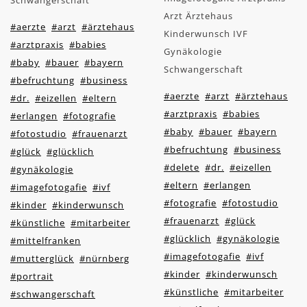
Schwangerschaft
Arzt Ärztehaus
#aerzte
#arzt
#ärztehaus
Kinderwunsch IVF
#arztpraxis
#babies
Gynäkologie
#baby
#bauer
#bayern
Schwangerschaft
#befruchtung
#business
#aerzte
#arzt
#ärztehaus
#dr.
#eizellen
#eltern
#arztpraxis
#babies
#erlangen
#fotografie
#baby
#bauer
#bayern
#fotostudio
#frauenarzt
#befruchtung
#business
#glück
#glücklich
#delete
#dr.
#eizellen
#gynäkologie
#eltern
#erlangen
#imagefotogafie
#ivf
#fotografie
#fotostudio
#kinder
#kinderwunsch
#frauenarzt
#glück
#künstliche
#mitarbeiter
#glücklich
#gynäkologie
#mittelfranken
#imagefotogafie
#ivf
#mutterglück
#nürnberg
#kinder
#kinderwunsch
#portrait
#künstliche
#mitarbeiter
#schwangerschaft