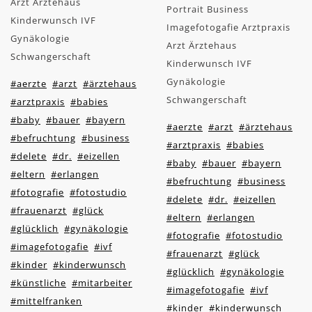
Arzt Ärztehaus
Portrait Business
Kinderwunsch IVF
Imagefotogafie Arztpraxis
Gynäkologie
Arzt Ärztehaus
Schwangerschaft
Kinderwunsch IVF
Gynäkologie
#aerzte
#arzt
#ärztehaus
Schwangerschaft
#arztpraxis
#babies
#baby
#bauer
#bayern
#aerzte
#arzt
#ärztehaus
#befruchtung
#business
#arztpraxis
#babies
#delete
#dr.
#eizellen
#baby
#bauer
#bayern
#eltern
#erlangen
#befruchtung
#business
#fotografie
#fotostudio
#delete
#dr.
#eizellen
#frauenarzt
#glück
#eltern
#erlangen
#glücklich
#gynäkologie
#fotografie
#fotostudio
#imagefotogafie
#ivf
#frauenarzt
#glück
#kinder
#kinderwunsch
#glücklich
#gynäkologie
#künstliche
#mitarbeiter
#imagefotogafie
#ivf
#mittelfranken
#kinder
#kinderwunsch