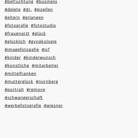
#befruchtung
#business
#delete
#dr.
#eizellen
#eltern
#erlangen
#fotografie
#fotostudio
#frauenarzt
#glück
#glücklich
#gynäkologie
#imagefotogafie
#ivf
#kinder
#kinderwunsch
#künstliche
#mitarbeiter
#mittelfranken
#mutterglück
#nürnberg
#portrait
#remove
#schwangerschaft
#werbefotografie
#wiesner