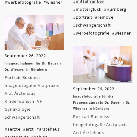
#mittelfranken
#werbefotografie
#wiesner
#mutterglück
#nürnberg
#portrait
#remove
#schwangerschaft
#werbefotografie
#wiesner
September 26, 2022
Imageaufnahmen für Dr. Bauer +
Dr. Wiesner in Nürnberg
Portrait Business
Imagefotogafie Arztpraxis
September 26, 2022
Arzt Ärztehaus
Imagefotografie für die
Kinderwunsch IVF
Frauenarztpraxis Dr. Bauer + Dr.
Gynäkologie
Wiesner in Nürnberg
Portrait Business
Schwangerschaft
Imagefotogafie Arztpraxis
#aerzte
#arzt
#ärztehaus
Arzt Ärztehaus