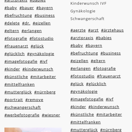
#arztpraxis
#babies
Kinderwunsch IVF
#baby
#bauer
#bayern
Gynäkologie
#befruchtung
#business
Schwangerschaft
#delete
#dr.
#eizellen
#aerzte
#arzt
#ärztehaus
#eltern
#erlangen
#arztpraxis
#babies
#fotografie
#fotostudio
#baby
#bayern
#frauenarzt
#glück
#befruchtung
#business
#glücklich
#gynäkologie
#eizellen
#eltern
#imagefotogafie
#ivf
#erlangen
#fotografie
#kinder
#kinderwunsch
#fotostudio
#frauenarzt
#künstliche
#mitarbeiter
#glück
#glücklich
#mittelfranken
#gynäkologie
#mutterglück
#nürnberg
#imagefotogafie
#ivf
#portrait
#remove
#kinder
#kinderwunsch
#schwangerschaft
#künstliche
#mitarbeiter
#werbefotografie
#wiesner
#mittelfranken
#mutterglück
#nürnberg