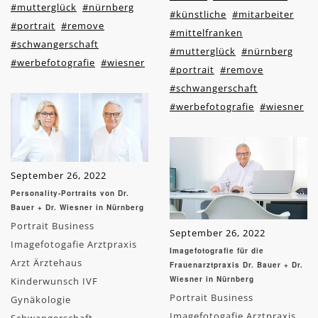
#mutterglück
#nürnberg
#künstliche
#mitarbeiter
#portrait
#remove
#mittelfranken
#schwangerschaft
#mutterglück
#nürnberg
#werbefotografie
#wiesner
#portrait
#remove
#schwangerschaft
#werbefotografie
#wiesner
September 26, 2022
Personality-Portraits von Dr.
Bauer + Dr. Wiesner in Nürnberg
Portrait Business
September 26, 2022
Imagefotogafie Arztpraxis
Imagefotografie für die
Arzt Ärztehaus
Frauenarztpraxis Dr. Bauer + Dr.
Wiesner in Nürnberg
Kinderwunsch IVF
Portrait Business
Gynäkologie
Imagefotogafie Arztpraxis