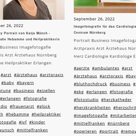
September 26, 2022
er 26, 2022
Imagefotografie für das Cardiolog
Centrum Nürnberg
ty Portrait von Katja Münch -
ndie Hebamme und Heilpraktikerin
Portrait Business Imagefotog
 Business Imagefotogafie
Arztpraxis Arzt Ärztehaus Nü
is Arzt Ärztehaus Nürnberg
Herz Cardiologie Kardiologe 
 Heilpraktiker Erlangen
#aerzte
#ambulantes
#arzt
#arzt
#ärztehaus
#arztpraxis
#ärztehaus
#arztpraxis
#bay
#baby
#bayern
#bluthochdruck
#business
#
htung
#business
#eizellen
#ekg
#erlangen
#fotografie
#erlangen
#fotografie
#fotostudio
#herzkatheder
udio
#frauenarzt
#glück
#herzkrankheiten
#herzschr
ch
#hebamme
#heilpraktiker
#imagefotogafie
#mitarbeite
otogafie
#ivf
#kinder
#mittelfranken
#nürnberg
wunsch
#mittelfranken
#operieren
#portrait
#remo