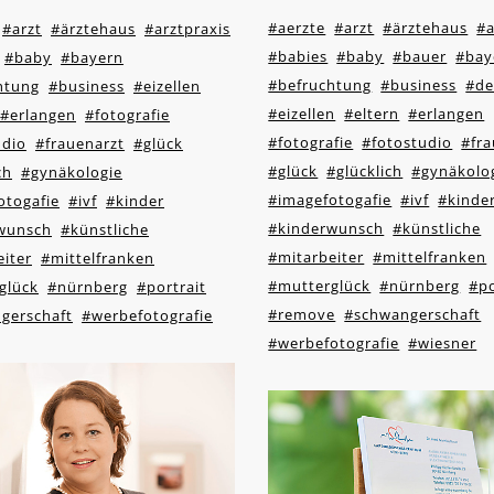
#aerzte
#arzt
#ärztehaus
#a
#arzt
#ärztehaus
#arztpraxis
#babies
#baby
#bauer
#bay
#baby
#bayern
#befruchtung
#business
#de
htung
#business
#eizellen
#eizellen
#eltern
#erlangen
#erlangen
#fotografie
#fotografie
#fotostudio
#fra
udio
#frauenarzt
#glück
#glück
#glücklich
#gynäkolo
ch
#gynäkologie
#imagefotogafie
#ivf
#kinde
otogafie
#ivf
#kinder
#kinderwunsch
#künstliche
wunsch
#künstliche
#mitarbeiter
#mittelfranken
iter
#mittelfranken
#mutterglück
#nürnberg
#po
glück
#nürnberg
#portrait
#remove
#schwangerschaft
gerschaft
#werbefotografie
#werbefotografie
#wiesner