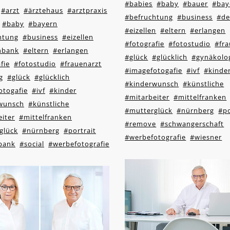
#babies
#baby
#bauer
#bay
#arzt
#ärztehaus
#arztpraxis
#befruchtung
#business
#de
#baby
#bayern
#eizellen
#eltern
#erlangen
htung
#business
#eizellen
#fotografie
#fotostudio
#fra
enbank
#eltern
#erlangen
#glück
#glücklich
#gynäkolo
fie
#fotostudio
#frauenarzt
#imagefotogafie
#ivf
#kinde
g
#glück
#glücklich
#kinderwunsch
#künstliche
otogafie
#ivf
#kinder
#mitarbeiter
#mittelfranken
wunsch
#künstliche
#mutterglück
#nürnberg
#po
iter
#mittelfranken
#remove
#schwangerschaft
glück
#nürnberg
#portrait
#werbefotografie
#wiesner
bank
#social
#werbefotografie