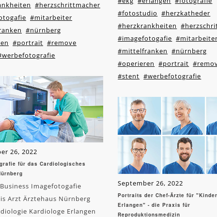
#ekg
#erlangen
#fotografie
ankheiten
#herzschrittmacher
#fotostudio
#herzkatheder
otogafie
#mitarbeiter
#herzkrankheiten
#herzschr
franken
#nürnberg
#imagefotogafie
#mitarbeite
ren
#portrait
#remove
#mittelfranken
#nürnberg
#werbefotografie
#operieren
#portrait
#remo
#stent
#werbefotografie
er 26, 2022
grafie für das Cardiologisches
Nürnberg
September 26, 2022
 Business Imagefotogafie
Portraits der Chef-Ärzte für "Kind
is Arzt Ärztehaus Nürnberg
Erlangen" - die Praxis für
diologie Kardiologe Erlangen
Reproduktionsmedizin