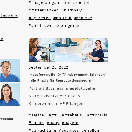
#imagefotogafie
#mitarbeiter
#mittelfranken
#nürnberg
ittmacher
#operieren
#portrait
#remove
r
#stent
#werbefotografie
ve
September 26, 2022
Imagefotografie für "Kinderwunsch Erlangen"
- die Praxis für Reproduktionsmedizin
Portrait Business Imagefotogafie
Arztpraxis Arzt Ärztehaus
Kinderwunsch IVF Erlangen
#aerzte
#arzt
#ärztehaus
#arztpraxis
erwunsch
#babies
#baby
#bayern
#befruchtung
#business
#eizellen