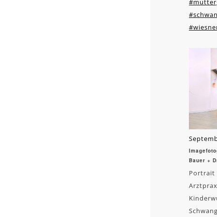
#mutter
#schwan
#wiesne
Septemb
Imagefoto
Bauer + D
Portrait
Arztprax
Kinderw
Schwang