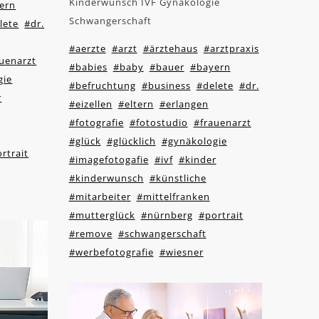
Kinderwunsch IVF Gynäkologie
ern
Schwangerschaft
lete
#dr.
#aerzte
#arzt
#ärztehaus
#arztpraxis
uenarzt
#babies
#baby
#bauer
#bayern
gie
#befruchtung
#business
#delete
#dr.
r
#eizellen
#eltern
#erlangen
#fotografie
#fotostudio
#frauenarzt
#glück
#glücklich
#gynäkologie
rtrait
#imagefotogafie
#ivf
#kinder
#kinderwunsch
#künstliche
#mitarbeiter
#mittelfranken
#mutterglück
#nürnberg
#portrait
#remove
#schwangerschaft
#werbefotografie
#wiesner