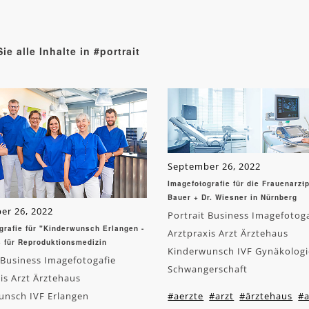
ie alle Inhalte in #portrait
September 26, 2022
Imagefotografie für die Frauenarztp
Bauer + Dr. Wiesner in Nürnberg
er 26, 2022
Portrait Business Imagefotog
grafie für "Kinderwunsch Erlangen -
Arztpraxis Arzt Ärztehaus
s für Reproduktionsmedizin
Kinderwunsch IVF Gynäkologi
 Business Imagefotogafie
Schwangerschaft
is Arzt Ärztehaus
unsch IVF Erlangen
#aerzte
#arzt
#ärztehaus
#a