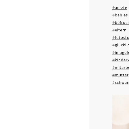
#aerzte
#babies
#befruc
#eltern
#fotost
#glückli
#imagef
#kinder
#mitarbe
#mutter
#schwan