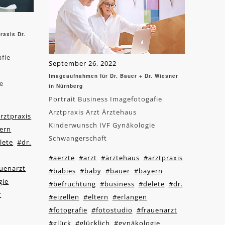
raxis Dr.
afie
September 26, 2022
Imageaufnahmen für Dr. Bauer + Dr. Wiesner
e
in Nürnberg
Portrait Business Imagefotogafie
Arztpraxis Arzt Ärztehaus
rztpraxis
Kinderwunsch IVF Gynäkologie
ern
Schwangerschaft
lete
#dr.
#aerzte
#arzt
#ärztehaus
#arztpraxis
uenarzt
#babies
#baby
#bauer
#bayern
gie
#befruchtung
#business
#delete
#dr.
r
#eizellen
#eltern
#erlangen
#fotografie
#fotostudio
#frauenarzt
#glück
#glücklich
#gynäkologie