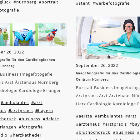
glück
#nürnberg
#portrait
#stent
#werbefotografie
otografie
er 26, 2022
grafie für das Cardiologisches
September 26, 2022
Nürnberg
Imagefotografie für das Cardiolog
 Business Imagefotogafie
Centrum Nürnberg
is Arzt Ärztehaus Nürnberg
Portrait Business Imagefotog
diologie Kardiologe Erlangen
Arztpraxis Arzt Ärztehaus Nü
#ambulantes
#arzt
Herz Cardiologie Kardiologe 
aus
#arztpraxis
#bayern
#aerzte
#ambulantes
#arzt
chdruck
#business
#delete
#ärztehaus
#arztpraxis
#bay
rlangen
#fotografie
#bluthochdruck
#business
#
udio
#herzkatheder