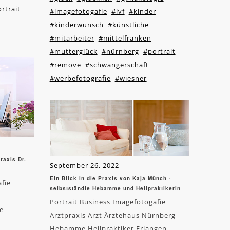
rtrait
#imagefotogafie
#ivf
#kinder
#kinderwunsch
#künstliche
#mitarbeiter
#mittelfranken
#mutterglück
#nürnberg
#portrait
#remove
#schwangerschaft
#werbefotografie
#wiesner
raxis Dr.
September 26, 2022
Ein Blick in die Praxis von Kaja Münch -
afie
selbstständie Hebamme und Heilpraktikerin
Portrait Business Imagefotogafie
e
Arztpraxis Arzt Ärztehaus Nürnberg
Hebamme Heilpraktiker Erlangen