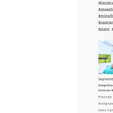
#herzkr
#imagef
#mittel
#operie
#stent
Septemb
Imagefoto
Centrum 
Portrait
Arztprax
Herz Car