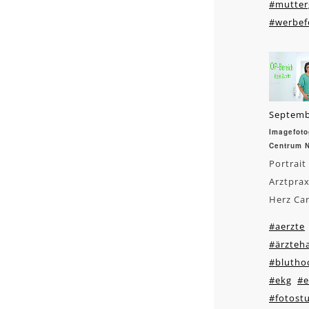
#mutter
#werbef
Septemb
Imagefoto
Centrum 
Portrait
Arztprax
Herz Car
#aerzte
#ärzteh
#blutho
#ekg
#e
#fotost