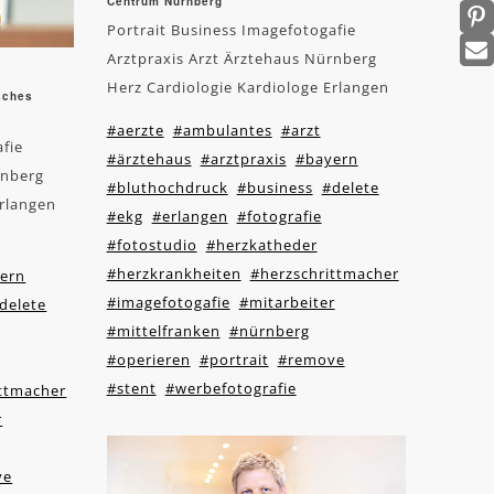
Centrum Nürnberg
Portrait Business Imagefotogafie
Arztpraxis Arzt Ärztehaus Nürnberg
Herz Cardiologie Kardiologe Erlangen
isches
#aerzte
#ambulantes
#arzt
afie
#ärztehaus
#arztpraxis
#bayern
rnberg
#bluthochdruck
#business
#delete
Erlangen
#ekg
#erlangen
#fotografie
#fotostudio
#herzkatheder
#herzkrankheiten
#herzschrittmacher
ern
#imagefotogafie
#mitarbeiter
delete
#mittelfranken
#nürnberg
#operieren
#portrait
#remove
#stent
#werbefotografie
ittmacher
r
ve