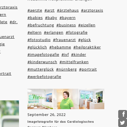
rztpraxis
#aerzte
#arzt
#ärztehaus
#arztpraxis
ern
#babies
#baby
#bayern
lete
#dr.
#befruchtung
#business
#eizellen
#eltern
#erlangen
#fotografie
uenarzt
#fotostudio
#frauenarzt
#glück
gie
#glücklich
#hebamme
#heilpraktiker
r
#imagefotogafie
#ivf
#kinder
#kinderwunsch
#mittelfranken
#mutterglück
#nürnberg
#portrait
rtrait
#werbefotografie
September 26, 2022
Imagefotografie für das Cardiologisches