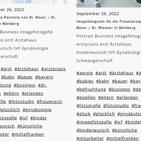
er 26, 2022
September 26, 2022
y-Portraits von Dr. Bauer + Dr.
Imagefotografie für die Frauenarztp
n Nürnberg
Bauer + Dr. Wiesner in Nürnberg
 Business Imagefotogafie
Portrait Business Imagefotog
is Arzt Ärztehaus
Arztpraxis Arzt Ärztehaus
unsch IVF Gynäkologie
Kinderwunsch IVF Gynäkologi
erschaft
Schwangerschaft
#arzt
#ärztehaus
#arztpraxis
#aerzte
#arzt
#ärztehaus
#a
#baby
#bauer
#bayern
#babies
#baby
#bauer
#bay
htung
#business
#dr.
#befruchtung
#business
#de
n
#eltern
#erlangen
#eizellen
#eltern
#erlangen
fie
#fotostudio
#frauenarzt
#fotografie
#fotostudio
#fra
#glücklich
#gynäkologie
#glück
#glücklich
#gynäkolo
otogafie
#ivf
#kinder
#imagefotogafie
#ivf
#kinde
wunsch
#künstliche
#kinderwunsch
#künstliche
iter
#mittelfranken
#mitarbeiter
#mittelfranken