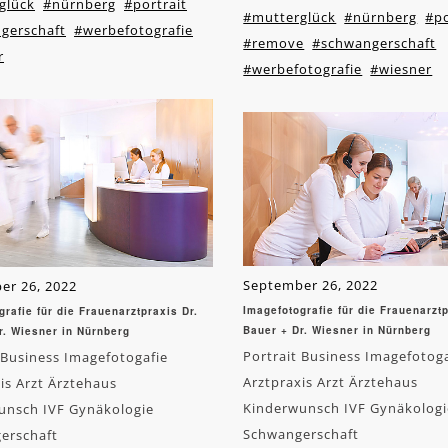
glück
#nürnberg
#portrait
#mutterglück
#nürnberg
#po
gerschaft
#werbefotografie
#remove
#schwangerschaft
r
#werbefotografie
#wiesner
September 26, 2022
er 26, 2022
Imagefotografie für die Frauenarztp
grafie für die Frauenarztpraxis Dr.
Bauer + Dr. Wiesner in Nürnberg
r. Wiesner in Nürnberg
Portrait Business Imagefotog
 Business Imagefotogafie
Arztpraxis Arzt Ärztehaus
is Arzt Ärztehaus
Kinderwunsch IVF Gynäkologi
unsch IVF Gynäkologie
Schwangerschaft
erschaft