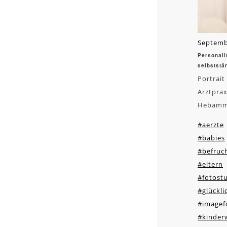
Septemb
Personali
selbststä
Portrait
Arztprax
Hebamme
#aerzte
#babies
#befruc
#eltern
#fotost
#glückli
#imagef
#kinder