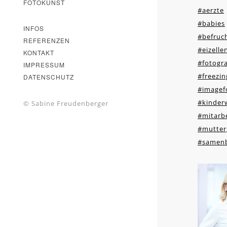
FOTOKUNST
#aerzte
#babies
INFOS
#befruc
REFERENZEN
#eizell
KONTAKT
#fotogra
IMPRESSUM
#freezin
DATENSCHUTZ
#imagef
#kinder
© Sabine Freudenberger
#mitarbe
#mutter
#samen