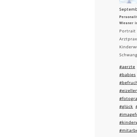
Septemb
Personalit
Wiesner i
Portrait
Arztprax
Kinderw
Schwang
#aerzte
#babies
#befruc
#eizelle
#fotogra
#glück
#imagef
#kinder
#mitarbe