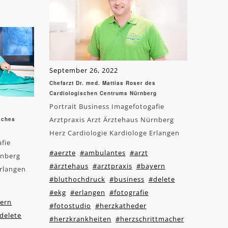
September 26, 2022
Chefarzt Dr. med. Mattias Roser des
Cardiologischen Centrums Nürnberg
Portrait Business Imagefotogafie
Arztpraxis Arzt Ärztehaus Nürnberg
isches
Herz Cardiologie Kardiologe Erlangen
afie
#aerzte
#ambulantes
#arzt
rnberg
#ärztehaus
#arztpraxis
#bayern
Erlangen
#bluthochdruck
#business
#delete
#ekg
#erlangen
#fotografie
ern
#fotostudio
#herzkatheder
delete
#herzkrankheiten
#herzschrittmacher