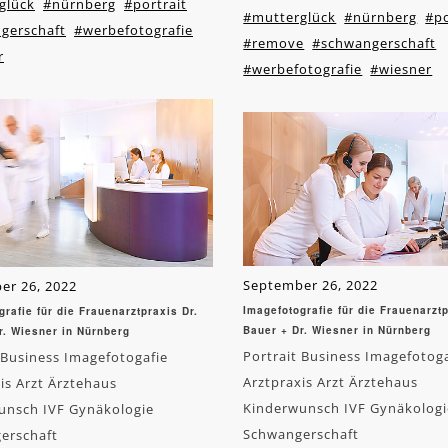
glück
#nürnberg
#portrait
#mutterglück
#nürnberg
#po
gerschaft
#werbefotografie
#remove
#schwangerschaft
r
#werbefotografie
#wiesner
September 26, 2022
er 26, 2022
Imagefotografie für die Frauenarztp
grafie für die Frauenarztpraxis Dr.
Bauer + Dr. Wiesner in Nürnberg
r. Wiesner in Nürnberg
Portrait Business Imagefotog
 Business Imagefotogafie
Arztpraxis Arzt Ärztehaus
is Arzt Ärztehaus
Kinderwunsch IVF Gynäkologi
unsch IVF Gynäkologie
Schwangerschaft
erschaft