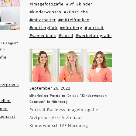
#imagefotogafie
#ivf
#kinder
#kinderwunsch
#künstliche
#mitarbeiter
#mittelfranken
#mutterglück
#nürnberg
#portrait
#samenbank
#social
#werbefotografie
 Erlangen"
zin
afie
rztpraxis
September 26, 2022
Mitarbeiter-Portraits für das "Kinderwunsch-
zellen
Centrum" in Nürnberg
ngen
Portrait Business Imagefotogafie
uenarzt
Arztpraxis Arzt Ärztehaus
Kinderwunsch IVF Nürnberg
r