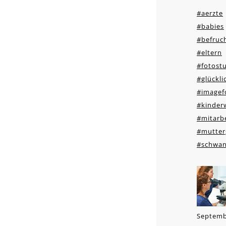
#aerzte
#babies
#befruc
#eltern
#fotost
#glückli
#imagef
#kinder
#mitarbe
#mutter
#schwan
Septemb