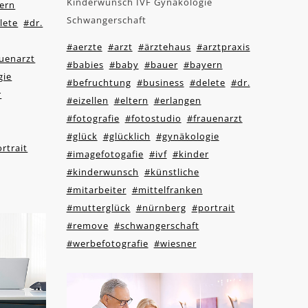
Kinderwunsch IVF Gynäkologie
ern
Schwangerschaft
lete
#dr.
#aerzte
#arzt
#ärztehaus
#arztpraxis
uenarzt
#babies
#baby
#bauer
#bayern
gie
#befruchtung
#business
#delete
#dr.
r
#eizellen
#eltern
#erlangen
#fotografie
#fotostudio
#frauenarzt
#glück
#glücklich
#gynäkologie
rtrait
#imagefotogafie
#ivf
#kinder
#kinderwunsch
#künstliche
#mitarbeiter
#mittelfranken
#mutterglück
#nürnberg
#portrait
#remove
#schwangerschaft
#werbefotografie
#wiesner