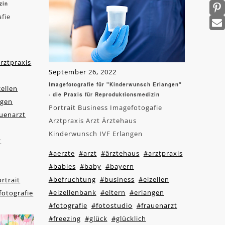
zin
afie
rztpraxis
September 26, 2022
Imagefotografie für "Kinderwunsch Erlangen"
zellen
- die Praxis für Reproduktionsmedizin
ngen
Portrait Business Imagefotogafie
uenarzt
Arztpraxis Arzt Ärztehaus
Kinderwunsch IVF Erlangen
r
#aerzte
#arzt
#ärztehaus
#arztpraxis
#babies
#baby
#bayern
#befruchtung
#business
#eizellen
rtrait
#eizellenbank
#eltern
#erlangen
otografie
#fotografie
#fotostudio
#frauenarzt
#freezing
#glück
#glücklich