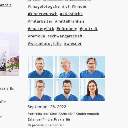
rtrait
#imagefotogafie
#ivf
#kinder
#kinderwunsch
#künstliche
#mitarbeiter
#mittelfranken
#mutterglück
#nürnberg
#portrait
#remove
#schwangerschaft
#werbefotografie
#wiesner
raxis Dr.
afie
September 26, 2022
Portraits der Chef-Ärzte für "Kinderwunsch
e
Erlangen" - die Praxis für
Reproduktionsmedizin