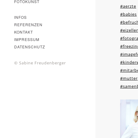
FOTOKUNST
#aerzte
#babies
INFOS
#befruc
REFERENZEN
#eizell
KONTAKT
#fotogra
IMPRESSUM
#freezin
DATENSCHUTZ
#imagef
#kinder
© Sabine Freudenberger
#mitarbe
#mutter
#samen