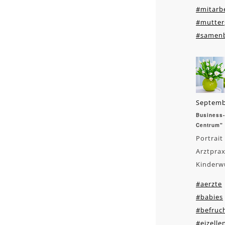
#mitarbe
#mutter
#samen
Septemb
Business-
Centrum" 
Portrait
Arztprax
Kinderw
#aerzte
#babies
#befruc
#eizell