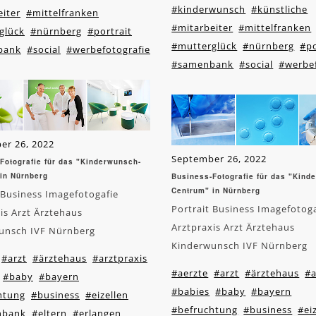
#kinderwunsch
#künstliche
iter
#mittelfranken
#mitarbeiter
#mittelfranken
glück
#nürnberg
#portrait
#mutterglück
#nürnberg
#po
bank
#social
#werbefotografie
#samenbank
#social
#werbef
er 26, 2022
September 26, 2022
Fotografie für das "Kinderwunsch-
in Nürnberg
Business-Fotografie für das "Kind
Centrum" in Nürnberg
 Business Imagefotogafie
Portrait Business Imagefotog
is Arzt Ärztehaus
Arztpraxis Arzt Ärztehaus
unsch IVF Nürnberg
Kinderwunsch IVF Nürnberg
#arzt
#ärztehaus
#arztpraxis
#aerzte
#arzt
#ärztehaus
#a
#baby
#bayern
#babies
#baby
#bayern
htung
#business
#eizellen
#befruchtung
#business
#ei
enbank
#eltern
#erlangen