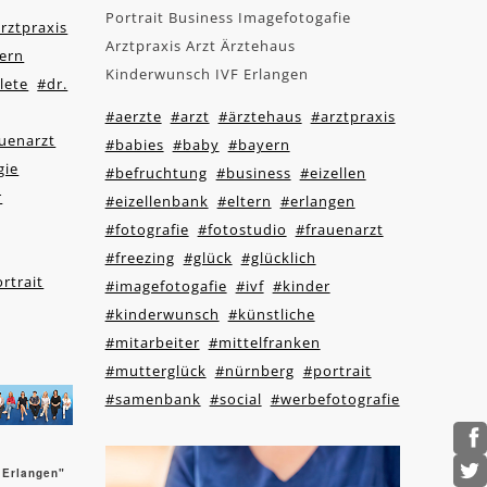
Portrait Business Imagefotogafie
rztpraxis
Arztpraxis Arzt Ärztehaus
ern
Kinderwunsch IVF Erlangen
lete
#dr.
#aerzte
#arzt
#ärztehaus
#arztpraxis
uenarzt
#babies
#baby
#bayern
gie
#befruchtung
#business
#eizellen
r
#eizellenbank
#eltern
#erlangen
#fotografie
#fotostudio
#frauenarzt
#freezing
#glück
#glücklich
rtrait
#imagefotogafie
#ivf
#kinder
#kinderwunsch
#künstliche
#mitarbeiter
#mittelfranken
#mutterglück
#nürnberg
#portrait
#samenbank
#social
#werbefotografie
 Erlangen"