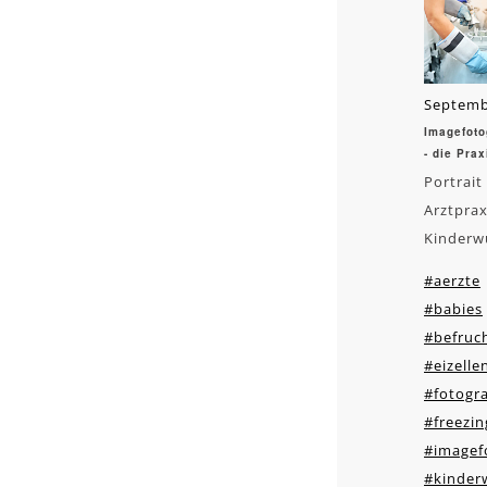
Septemb
Imagefoto
- die Pra
Portrait
Arztprax
Kinderw
#aerzte
#babies
#befruc
#eizell
#fotogra
#freezin
#imagef
#kinder