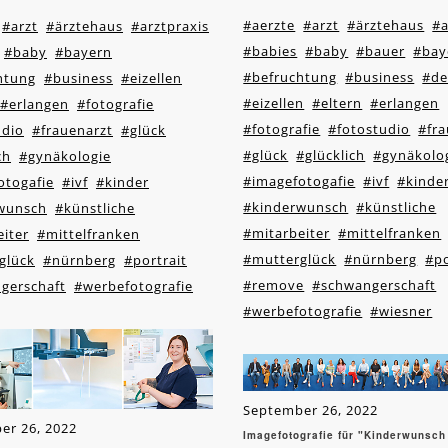
#aerzte
#arzt
#ärztehaus
#a
#arzt
#ärztehaus
#arztpraxis
#babies
#baby
#bauer
#bay
#baby
#bayern
#befruchtung
#business
#de
htung
#business
#eizellen
#eizellen
#eltern
#erlangen
#erlangen
#fotografie
#fotografie
#fotostudio
#fra
udio
#frauenarzt
#glück
#glück
#glücklich
#gynäkolo
ch
#gynäkologie
#imagefotogafie
#ivf
#kinde
otogafie
#ivf
#kinder
#kinderwunsch
#künstliche
wunsch
#künstliche
#mitarbeiter
#mittelfranken
iter
#mittelfranken
#mutterglück
#nürnberg
#po
glück
#nürnberg
#portrait
#remove
#schwangerschaft
gerschaft
#werbefotografie
#werbefotografie
#wiesner
September 26, 2022
er 26, 2022
Imagefotografie für "Kinderwunsch