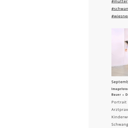
#mutter
#schwan
#wiesne
Septemb
Imagefoto
Bauer + D
Portrait
Arztprax
Kinderw
Schwang