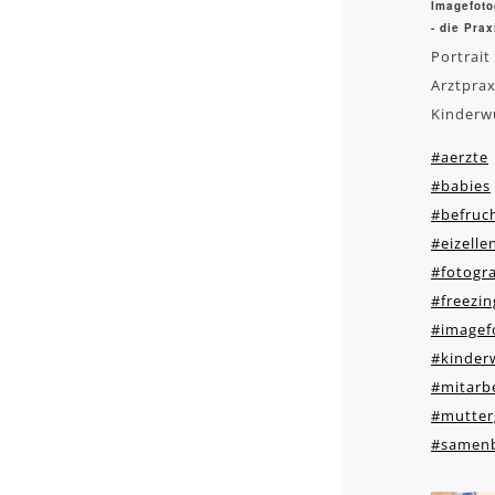
Imagefoto
- die Pra
Portrait
Arztprax
Kinderw
#aerzte
#babies
#befruc
#eizell
#fotogra
#freezin
#imagef
#kinder
#mitarbe
#mutter
#samen