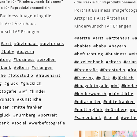
grafie für "Kinderwunsch Erlangen"
- die Praxis für Reproduktionsmedi
xis für Reproduktionsmedizin
Portrait Business Imagefotog
 Business Imagefotogafie
Arztpraxis Arzt Ärztehaus
is Arzt Ärztehaus
Kinderwunsch IVF Erlangen
unsch IVF Erlangen
#aerzte
#arzt
#ärztehaus
#a
#arzt
#ärztehaus
#arztpraxis
#babies
#baby
#bayern
#baby
#bayern
#befruchtung
#business
#ei
htung
#business
#eizellen
#eizellenbank
#eltern
#erla
enbank
#eltern
#erlangen
#fotografie
#fotostudio
#fra
fie
#fotostudio
#frauenarzt
#freezing
#glück
#glücklich
g
#glück
#glücklich
#imagefotogafie
#ivf
#kinde
otogafie
#ivf
#kinder
#kinderwunsch
#künstliche
wunsch
#künstliche
#mitarbeiter
#mittelfranken
iter
#mittelfranken
#mutterglück
#nürnberg
#po
glück
#nürnberg
#portrait
#samenbank
#social
#werbef
bank
#social
#werbefotografie