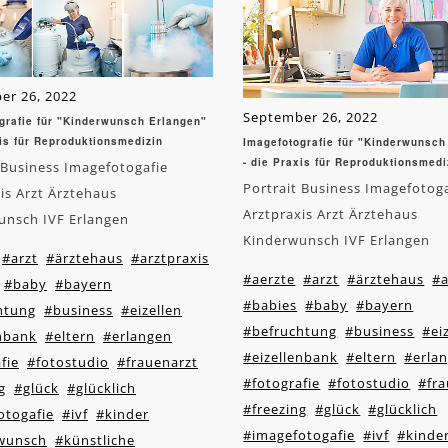
er 26, 2022
September 26, 2022
grafie für "Kinderwunsch Erlangen"
xis für Reproduktionsmedizin
Imagefotografie für "Kinderwunsch
- die Praxis für Reproduktionsmedi
 Business Imagefotogafie
Portrait Business Imagefotog
is Arzt Ärztehaus
Arztpraxis Arzt Ärztehaus
unsch IVF Erlangen
Kinderwunsch IVF Erlangen
#arzt
#ärztehaus
#arztpraxis
#aerzte
#arzt
#ärztehaus
#a
#baby
#bayern
#babies
#baby
#bayern
htung
#business
#eizellen
#befruchtung
#business
#ei
enbank
#eltern
#erlangen
#eizellenbank
#eltern
#erla
fie
#fotostudio
#frauenarzt
#fotografie
#fotostudio
#fra
g
#glück
#glücklich
#freezing
#glück
#glücklich
otogafie
#ivf
#kinder
#imagefotogafie
#ivf
#kinde
wunsch
#künstliche