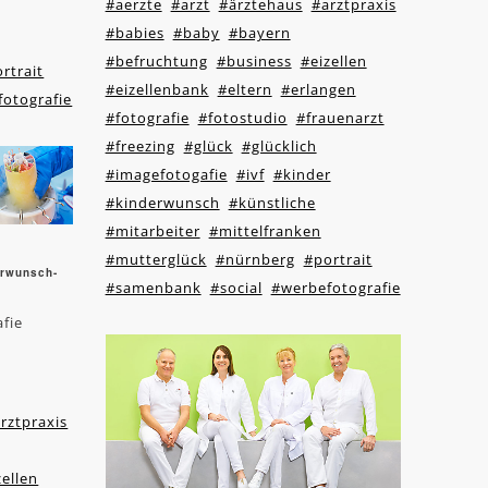
#aerzte
#arzt
#ärztehaus
#arztpraxis
#babies
#baby
#bayern
#befruchtung
#business
#eizellen
rtrait
#eizellenbank
#eltern
#erlangen
otografie
#fotografie
#fotostudio
#frauenarzt
#freezing
#glück
#glücklich
#imagefotogafie
#ivf
#kinder
#kinderwunsch
#künstliche
#mitarbeiter
#mittelfranken
#mutterglück
#nürnberg
#portrait
erwunsch-
#samenbank
#social
#werbefotografie
afie
rztpraxis
zellen