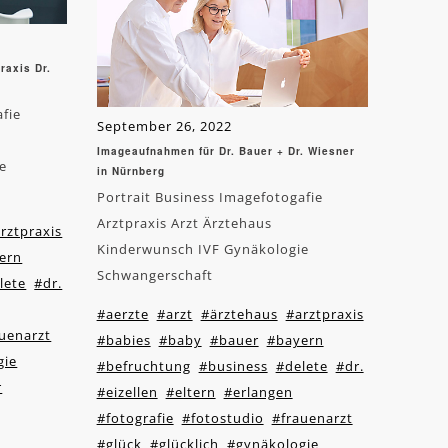
raxis Dr.
afie
September 26, 2022
Imageaufnahmen für Dr. Bauer + Dr. Wiesner
e
in Nürnberg
Portrait Business Imagefotogafie
Arztpraxis Arzt Ärztehaus
rztpraxis
Kinderwunsch IVF Gynäkologie
ern
Schwangerschaft
lete
#dr.
#aerzte
#arzt
#ärztehaus
#arztpraxis
uenarzt
#babies
#baby
#bauer
#bayern
gie
#befruchtung
#business
#delete
#dr.
r
#eizellen
#eltern
#erlangen
#fotografie
#fotostudio
#frauenarzt
#glück
#glücklich
#gynäkologie