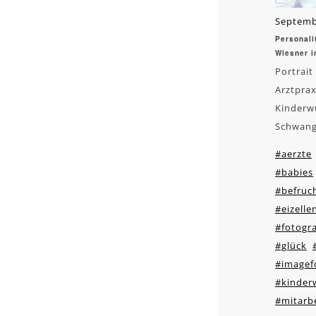
Septemb
Personalit
Wiesner i
Portrait
Arztprax
Kinderw
Schwang
#aerzte
#babies
#befruc
#eizelle
#fotogra
#glück
#imagef
#kinder
#mitarbe