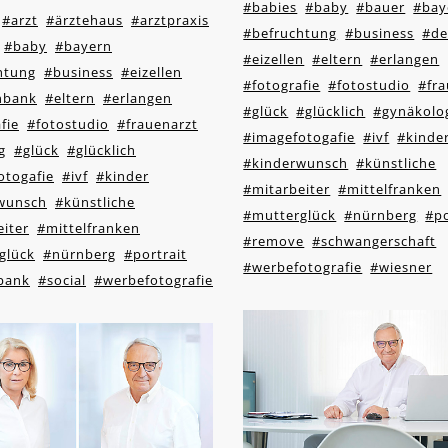
#babies
#baby
#bauer
#bay
#arzt
#ärztehaus
#arztpraxis
#befruchtung
#business
#de
#baby
#bayern
#eizellen
#eltern
#erlangen
htung
#business
#eizellen
#fotografie
#fotostudio
#fra
enbank
#eltern
#erlangen
#glück
#glücklich
#gynäkolo
fie
#fotostudio
#frauenarzt
#imagefotogafie
#ivf
#kinde
g
#glück
#glücklich
#kinderwunsch
#künstliche
otogafie
#ivf
#kinder
#mitarbeiter
#mittelfranken
wunsch
#künstliche
#mutterglück
#nürnberg
#po
iter
#mittelfranken
#remove
#schwangerschaft
glück
#nürnberg
#portrait
#werbefotografie
#wiesner
bank
#social
#werbefotografie