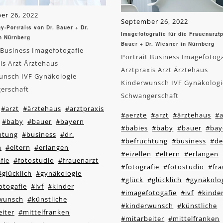
er 26, 2022
September 26, 2022
y-Portraits von Dr. Bauer + Dr.
Imagefotografie für die Frauenarztp
n Nürnberg
Bauer + Dr. Wiesner in Nürnberg
 Business Imagefotogafie
Portrait Business Imagefotog
is Arzt Ärztehaus
Arztpraxis Arzt Ärztehaus
unsch IVF Gynäkologie
Kinderwunsch IVF Gynäkologi
erschaft
Schwangerschaft
#arzt
#ärztehaus
#arztpraxis
#aerzte
#arzt
#ärztehaus
#a
#baby
#bauer
#bayern
#babies
#baby
#bauer
#bay
htung
#business
#dr.
#befruchtung
#business
#de
n
#eltern
#erlangen
#eizellen
#eltern
#erlangen
fie
#fotostudio
#frauenarzt
#fotografie
#fotostudio
#fra
#glücklich
#gynäkologie
#glück
#glücklich
#gynäkolo
otogafie
#ivf
#kinder
#imagefotogafie
#ivf
#kinde
wunsch
#künstliche
#kinderwunsch
#künstliche
iter
#mittelfranken
#mitarbeiter
#mittelfranken