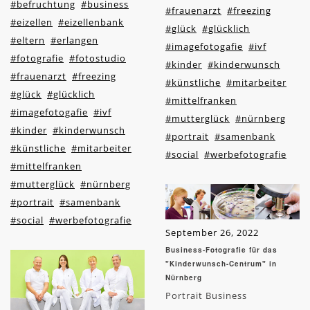
#befruchtung
#business
#frauenarzt
#freezing
#eizellen
#eizellenbank
#glück
#glücklich
#eltern
#erlangen
#imagefotogafie
#ivf
#fotografie
#fotostudio
#kinder
#kinderwunsch
#frauenarzt
#freezing
#künstliche
#mitarbeiter
#glück
#glücklich
#mittelfranken
#imagefotogafie
#ivf
#mutterglück
#nürnberg
#kinder
#kinderwunsch
#portrait
#samenbank
#künstliche
#mitarbeiter
#social
#werbefotografie
#mittelfranken
#mutterglück
#nürnberg
#portrait
#samenbank
#social
#werbefotografie
September 26, 2022
Business-Fotografie für das
"Kinderwunsch-Centrum" in
Nürnberg
Portrait Business