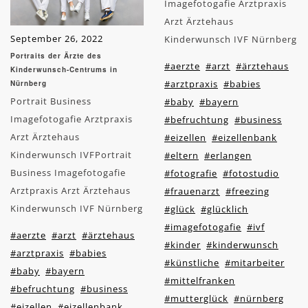
Imagefotogafie Arztpraxis
Arzt Ärztehaus
September 26, 2022
Kinderwunsch IVF Nürnberg
Portraits der Ärzte des
#aerzte
#arzt
#ärztehaus
Kinderwunsch-Centrums in
#arztpraxis
#babies
Nürnberg
Portrait Business
#baby
#bayern
Imagefotogafie Arztpraxis
#befruchtung
#business
Arzt Ärztehaus
#eizellen
#eizellenbank
Kinderwunsch IVFPortrait
#eltern
#erlangen
Business Imagefotogafie
#fotografie
#fotostudio
Arztpraxis Arzt Ärztehaus
#frauenarzt
#freezing
Kinderwunsch IVF Nürnberg
#glück
#glücklich
#imagefotogafie
#ivf
#aerzte
#arzt
#ärztehaus
#kinder
#kinderwunsch
#arztpraxis
#babies
#künstliche
#mitarbeiter
#baby
#bayern
#mittelfranken
#befruchtung
#business
#mutterglück
#nürnberg
#eizellen
#eizellenbank