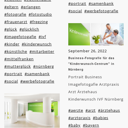
#portrait
#samenbank
#eltern
#erlangen
#social
#werbefotografie
#fotografie
#fotostudio
#frauenarzt
#freezing
#glück
#glücklich
#imagefotogafie
#ivf
#kinder
#kinderwunsch
September 26, 2022
#künstliche
#mitarbeiter
Business-Fotografie für das
#mittelfranken
"Kinderwunsch-Centrum" in
#mutterglück
#nürnberg
Nürnberg
#portrait
#samenbank
Portrait Business
#social
#werbefotografie
Imagefotogafie Arztpraxis
Arzt Ärztehaus
Kinderwunsch IVF Nürnberg
#aerzte
#arzt
#ärztehaus
#arztpraxis
#babies
#baby
#bayern