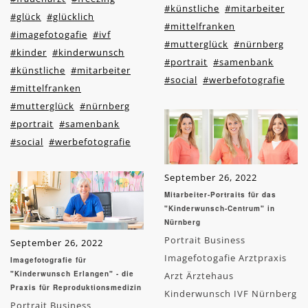
#künstliche
#mitarbeiter
#glück
#glücklich
#mittelfranken
#imagefotogafie
#ivf
#mutterglück
#nürnberg
#kinder
#kinderwunsch
#portrait
#samenbank
#künstliche
#mitarbeiter
#social
#werbefotografie
#mittelfranken
#mutterglück
#nürnberg
#portrait
#samenbank
#social
#werbefotografie
September 26, 2022
Mitarbeiter-Portraits für das
"Kinderwunsch-Centrum" in
Nürnberg
Portrait Business
September 26, 2022
Imagefotogafie Arztpraxis
Imagefotografie für
"Kinderwunsch Erlangen" - die
Arzt Ärztehaus
Praxis für Reproduktionsmedizin
Kinderwunsch IVF Nürnberg
Portrait Business