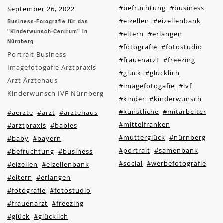
#befruchtung
#business
September 26, 2022
#eizellen
#eizellenbank
Business-Fotografie für das
"Kinderwunsch-Centrum" in
#eltern
#erlangen
Nürnberg
#fotografie
#fotostudio
Portrait Business
#frauenarzt
#freezing
Imagefotogafie Arztpraxis
#glück
#glücklich
Arzt Ärztehaus
#imagefotogafie
#ivf
Kinderwunsch IVF Nürnberg
#kinder
#kinderwunsch
#künstliche
#mitarbeiter
#aerzte
#arzt
#ärztehaus
#mittelfranken
#arztpraxis
#babies
#mutterglück
#nürnberg
#baby
#bayern
#portrait
#samenbank
#befruchtung
#business
#social
#werbefotografie
#eizellen
#eizellenbank
#eltern
#erlangen
#fotografie
#fotostudio
#frauenarzt
#freezing
#glück
#glücklich