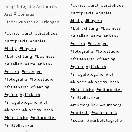
#aerzte
#arzt
#ärztehaus
Imagefotogafie Arztpraxis
#arztpraxis
#babies
Arzt Ärztehaus
#baby
#bayern
Kinderwunsch IVF Erlangen
#befruchtung
#business
#aerzte
#arzt
#ärztehaus
#eizellen
#eizellenbank
#arztpraxis
#babies
#eltern
#erlangen
#baby
#bayern
#fotografie
#fotostudio
#befruchtung
#business
#frauenarzt
#freezing
#eizellen
#eizellenbank
#glück
#glücklich
#eltern
#erlangen
#imagefotogafie
#ivf
#fotografie
#fotostudio
#kinder
#kinderwunsch
#frauenarzt
#freezing
#künstliche
#mitarbeiter
#glück
#glücklich
#mittelfranken
#imagefotogafie
#ivf
#mutterglück
#nürnberg
#kinder
#kinderwunsch
#portrait
#samenbank
#künstliche
#mitarbeiter
#social
#werbefotografie
#mittelfranken