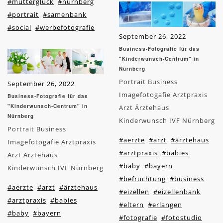
#mutterglück
#nürnberg
#portrait
#samenbank
#social
#werbefotografie
September 26, 2022
Business-Fotografie für das
"Kinderwunsch-Centrum" in
Nürnberg
Portrait Business
September 26, 2022
Imagefotogafie Arztpraxis
Business-Fotografie für das
"Kinderwunsch-Centrum" in
Arzt Ärztehaus
Nürnberg
Kinderwunsch IVF Nürnberg
Portrait Business
#aerzte
#arzt
#ärztehaus
Imagefotogafie Arztpraxis
#arztpraxis
#babies
Arzt Ärztehaus
#baby
#bayern
Kinderwunsch IVF Nürnberg
#befruchtung
#business
#aerzte
#arzt
#ärztehaus
#eizellen
#eizellenbank
#arztpraxis
#babies
#eltern
#erlangen
#baby
#bayern
#fotografie
#fotostudio