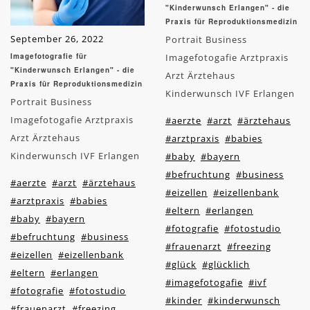
"Kinderwunsch Erlangen" - die
Praxis für Reproduktionsmedizin
September 26, 2022
Portrait Business
Imagefotografie für
Imagefotogafie Arztpraxis
"Kinderwunsch Erlangen" - die
Arzt Ärztehaus
Praxis für Reproduktionsmedizin
Kinderwunsch IVF Erlangen
Portrait Business
Imagefotogafie Arztpraxis
#aerzte
#arzt
#ärztehaus
Arzt Ärztehaus
#arztpraxis
#babies
Kinderwunsch IVF Erlangen
#baby
#bayern
#befruchtung
#business
#aerzte
#arzt
#ärztehaus
#eizellen
#eizellenbank
#arztpraxis
#babies
#eltern
#erlangen
#baby
#bayern
#fotografie
#fotostudio
#befruchtung
#business
#frauenarzt
#freezing
#eizellen
#eizellenbank
#glück
#glücklich
#eltern
#erlangen
#imagefotogafie
#ivf
#fotografie
#fotostudio
#kinder
#kinderwunsch
#frauenarzt
#freezing