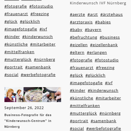
Kinderwunsch IVF Nürnberg
#fotografie
#fotostudio
#frauenarzt
#freezing
#aerzte
#arzt
#ärztehaus
#glück
#glücklich
#arztpraxis
#babies
#imagefotogafie
#ivf
#baby
#bayern
#kinder
#kinderwunsch
#befruchtung
#business
#künstliche
#mitarbeiter
#eizellen
#eizellenbank
#mittelfranken
#eltern
#erlangen
#mutterglück
#nürnberg
#fotografie
#fotostudio
#portrait
#samenbank
#frauenarzt
#freezing
#social
#werbefotografie
#glück
#glücklich
#imagefotogafie
#ivf
#kinder
#kinderwunsch
#künstliche
#mitarbeiter
#mittelfranken
September 26, 2022
#mutterglück
#nürnberg
Business-Fotografie für das
#portrait
#samenbank
"Kinderwunsch-Centrum" in
Nürnberg
#social
#werbefotografie