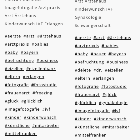
Arzt Ärztehaus
Imagefotogafie Arztpraxis
Kinderwunsch IVF
Arzt Ärztehaus
Gynäkologie
Kinderwunsch IVF Erlangen
Schwangerschaft
#aerzte
#arzt
#ärztehaus
#aerzte
#arzt
#ärztehaus
#arztpraxis
#babies
#arztpraxis
#babies
#baby
#bayern
#baby
#bauer
#bayern
#befruchtung
#business
#befruchtung
#business
#eizellen
#eizellenbank
#delete
#dr.
#eizellen
#eltern
#erlangen
#eltern
#erlangen
#fotografie
#fotostudio
#fotografie
#fotostudio
#frauenarzt
#freezing
#frauenarzt
#glück
#glück
#glücklich
#glücklich
#gynäkologie
#imagefotogafie
#ivf
#imagefotogafie
#ivf
#kinder
#kinderwunsch
#kinder
#kinderwunsch
#künstliche
#mitarbeiter
#künstliche
#mitarbeiter
#mittelfranken
#mittelfranken