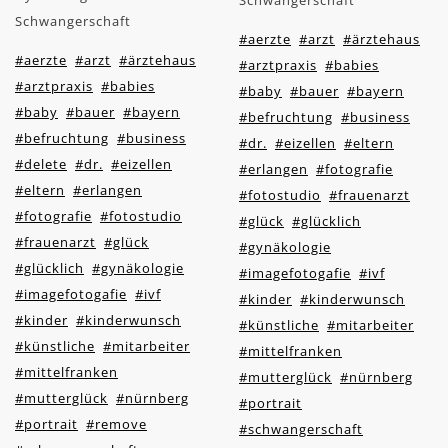
Schwangerschaft
Schwangerschaft
#aerzte
#arzt
#ärztehaus
#aerzte
#arzt
#ärztehaus
#arztpraxis
#babies
#arztpraxis
#babies
#baby
#bauer
#bayern
#baby
#bauer
#bayern
#befruchtung
#business
#befruchtung
#business
#dr.
#eizellen
#eltern
#delete
#dr.
#eizellen
#erlangen
#fotografie
#eltern
#erlangen
#fotostudio
#frauenarzt
#fotografie
#fotostudio
#glück
#glücklich
#frauenarzt
#glück
#gynäkologie
#glücklich
#gynäkologie
#imagefotogafie
#ivf
#imagefotogafie
#ivf
#kinder
#kinderwunsch
#kinder
#kinderwunsch
#künstliche
#mitarbeiter
#künstliche
#mitarbeiter
#mittelfranken
#mittelfranken
#mutterglück
#nürnberg
#mutterglück
#nürnberg
#portrait
#portrait
#remove
#schwangerschaft