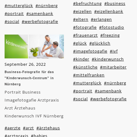
#befruchtung
#business
#mutterglück
#nürnberg
#eizellen
#eizellenbank
#portrait
#samenbank
#eltern
#erlangen
#social
#werbefotografie
#fotografie
#fotostudio
#frauenarzt
#freezing
#glück
#glücklich
#imagefotogafie
#ivf
#kinder
#kinderwunsch
September 26, 2022
#künstliche
#mitarbeiter
Business-Fotografie für das
#mittelfranken
"Kinderwunsch-Centrum" in
#mutterglück
#nürnberg
Nürnberg
#portrait
#samenbank
Portrait Business
#social
#werbefotografie
Imagefotogafie Arztpraxis
Arzt Ärztehaus
Kinderwunsch IVF Nürnberg
#aerzte
#arzt
#ärztehaus
#arztpraxis
#babies