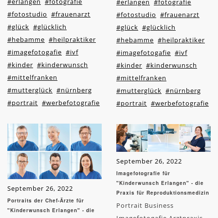
#erlangen
#fotografie
#erlangen
#fotografie
#fotostudio
#frauenarzt
#fotostudio
#frauenarzt
#glück
#glücklich
#glück
#glücklich
#hebamme
#heilpraktiker
#hebamme
#heilpraktiker
#imagefotogafie
#ivf
#imagefotogafie
#ivf
#kinder
#kinderwunsch
#kinder
#kinderwunsch
#mittelfranken
#mittelfranken
#mutterglück
#nürnberg
#mutterglück
#nürnberg
#portrait
#werbefotografie
#portrait
#werbefotografie
September 26, 2022
Imagefotografie für
"Kinderwunsch Erlangen" - die
September 26, 2022
Praxis für Reproduktionsmedizin
Portraits der Chef-Ärzte für
Portrait Business
"Kinderwunsch Erlangen" - die