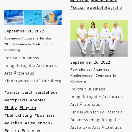
#social
#werbefotografie
September 26, 2022
Business-Fotografie für das
"Kinderwunsch-Centrum" in
Nürnberg
Portrait Business
September 26, 2022
Imagefotogafie Arztpraxis
Portraits der Ärzte des
Arzt Ärztehaus
Kinderwunsch-Centrums in
Kinderwunsch IVF Nürnberg
Nürnberg
Portrait Business
#aerzte
#arzt
#ärztehaus
Imagefotogafie Arztpraxis
#arztpraxis
#babies
Arzt Ärztehaus
#baby
#bayern
Kinderwunsch IVFPortrait
#befruchtung
#business
Business Imagefotogafie
#eizellen
#eizellenbank
Arztpraxis Arzt Ärztehaus
#eltern
#erlangen