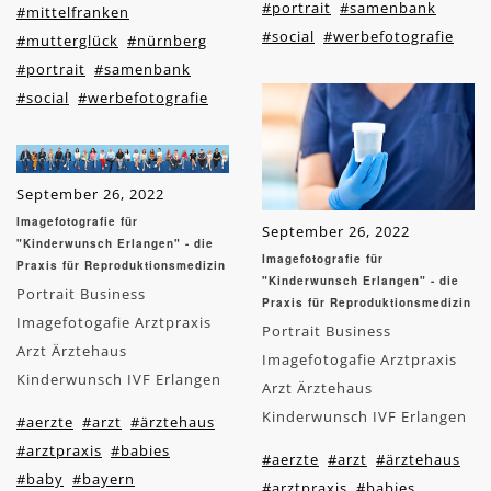
#portrait
#samenbank
#mittelfranken
#social
#werbefotografie
#mutterglück
#nürnberg
#portrait
#samenbank
#social
#werbefotografie
September 26, 2022
Imagefotografie für
September 26, 2022
"Kinderwunsch Erlangen" - die
Imagefotografie für
Praxis für Reproduktionsmedizin
"Kinderwunsch Erlangen" - die
Portrait Business
Praxis für Reproduktionsmedizin
Imagefotogafie Arztpraxis
Portrait Business
Arzt Ärztehaus
Imagefotogafie Arztpraxis
Kinderwunsch IVF Erlangen
Arzt Ärztehaus
Kinderwunsch IVF Erlangen
#aerzte
#arzt
#ärztehaus
#arztpraxis
#babies
#aerzte
#arzt
#ärztehaus
#baby
#bayern
#arztpraxis
#babies