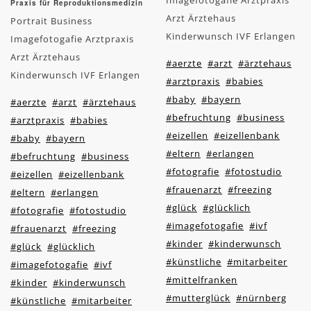
Imagefotogafie Arztpraxis
Praxis für Reproduktionsmedizin
Arzt Ärztehaus
Portrait Business
Kinderwunsch IVF Erlangen
Imagefotogafie Arztpraxis
Arzt Ärztehaus
#aerzte
#arzt
#ärztehaus
Kinderwunsch IVF Erlangen
#arztpraxis
#babies
#baby
#bayern
#aerzte
#arzt
#ärztehaus
#befruchtung
#business
#arztpraxis
#babies
#eizellen
#eizellenbank
#baby
#bayern
#eltern
#erlangen
#befruchtung
#business
#fotografie
#fotostudio
#eizellen
#eizellenbank
#frauenarzt
#freezing
#eltern
#erlangen
#glück
#glücklich
#fotografie
#fotostudio
#imagefotogafie
#ivf
#frauenarzt
#freezing
#kinder
#kinderwunsch
#glück
#glücklich
#künstliche
#mitarbeiter
#imagefotogafie
#ivf
#mittelfranken
#kinder
#kinderwunsch
#mutterglück
#nürnberg
#künstliche
#mitarbeiter