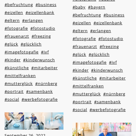
#befruchtung
#business
#baby
#bayern
#eizellen
#eizellenbank
#befruchtung
#business
#eltern
#erlangen
#eizellen
#eizellenbank
#fotografie
#fotostudio
#eltern
#erlangen
#frauenarzt
#freezing
#fotografie
#fotostudio
#glück
#glücklich
#frauenarzt
#freezing
#imagefotogafie
#ivf
#glück
#glücklich
#kinder
#kinderwunsch
#imagefotogafie
#ivf
#künstliche
#mitarbeiter
#kinder
#kinderwunsch
#mittelfranken
#künstliche
#mitarbeiter
#mutterglück
#nürnberg
#mittelfranken
#portrait
#samenbank
#mutterglück
#nürnberg
#social
#werbefotografie
#portrait
#samenbank
#social
#werbefotografie
September 26, 2022