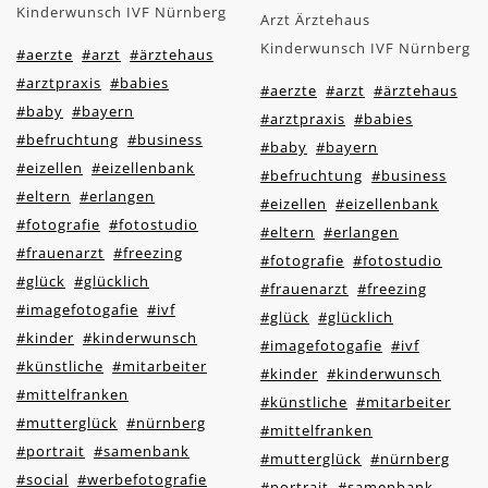
Kinderwunsch IVF Nürnberg
Arzt Ärztehaus
Kinderwunsch IVF Nürnberg
#aerzte
#arzt
#ärztehaus
#arztpraxis
#babies
#aerzte
#arzt
#ärztehaus
#baby
#bayern
#arztpraxis
#babies
#befruchtung
#business
#baby
#bayern
#eizellen
#eizellenbank
#befruchtung
#business
#eltern
#erlangen
#eizellen
#eizellenbank
#fotografie
#fotostudio
#eltern
#erlangen
#frauenarzt
#freezing
#fotografie
#fotostudio
#glück
#glücklich
#frauenarzt
#freezing
#imagefotogafie
#ivf
#glück
#glücklich
#kinder
#kinderwunsch
#imagefotogafie
#ivf
#künstliche
#mitarbeiter
#kinder
#kinderwunsch
#mittelfranken
#künstliche
#mitarbeiter
#mutterglück
#nürnberg
#mittelfranken
#portrait
#samenbank
#mutterglück
#nürnberg
#social
#werbefotografie
#portrait
#samenbank