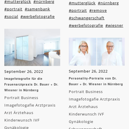
#mutterglück
#nürnberg
#mutterglück
#nürnberg
#portrait
#samenbank
#portrait
#remove
#social
#werbefotografie
#schwangerschaft
#werbefotografie
#wiesner
September 26, 2022
September 26, 2022
Personality-Portraits von Dr.
Imagefotografie für die
Bauer + Dr. Wiesner in Nürnberg
Frauenarztpraxis Dr. Bauer + Dr.
Wiesner in Nürnberg
Portrait Business
Portrait Business
Imagefotogafie Arztpraxis
Imagefotogafie Arztpraxis
Arzt Ärztehaus
Arzt Ärztehaus
Kinderwunsch IVF
Kinderwunsch IVF
Gynäkologie
Gynäkologie