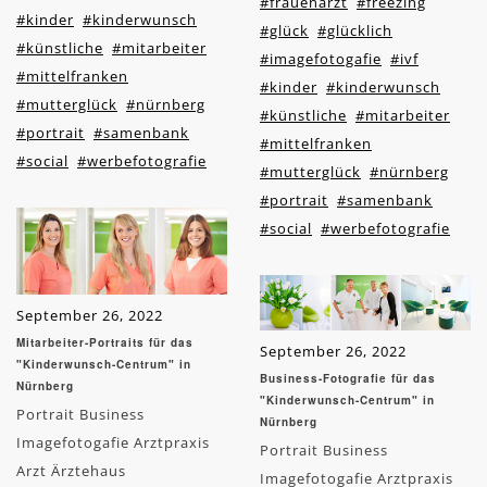
#frauenarzt
#freezing
#kinder
#kinderwunsch
#glück
#glücklich
#künstliche
#mitarbeiter
#imagefotogafie
#ivf
#mittelfranken
#kinder
#kinderwunsch
#mutterglück
#nürnberg
#künstliche
#mitarbeiter
#portrait
#samenbank
#mittelfranken
#social
#werbefotografie
#mutterglück
#nürnberg
#portrait
#samenbank
#social
#werbefotografie
September 26, 2022
Mitarbeiter-Portraits für das
September 26, 2022
"Kinderwunsch-Centrum" in
Business-Fotografie für das
Nürnberg
"Kinderwunsch-Centrum" in
Portrait Business
Nürnberg
Imagefotogafie Arztpraxis
Portrait Business
Arzt Ärztehaus
Imagefotogafie Arztpraxis