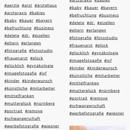
#arztpraxis
#babies
#aerzte
#arzt
#ärztehaus
#baby
#bauer
#bayern
#arztpraxis
#babies
#befruchtung
#business
#baby
#bauer
#bayern
#delete
#dr.
#eizellen
#befruchtung
#business
#eltern
#erlangen
#delete
#dr.
#eizellen
#fotografie
#fotostudio
#eltern
#erlangen
#frauenarzt
#glück
#fotografie
#fotostudio
#glücklich
#gynäkologie
#frauenarzt
#glück
#imagefotogafie
#ivf
#glücklich
#gynäkologie
#kinder
#kinderwunsch
#imagefotogafie
#ivf
#künstliche
#mitarbeiter
#kinder
#kinderwunsch
#mittelfranken
#künstliche
#mitarbeiter
#mutterglück
#nürnberg
#mittelfranken
#portrait
#remove
#mutterglück
#nürnberg
#schwangerschaft
#portrait
#remove
#werbefotografie
#wiesner
#schwangerschaft
#werbefotografie
#wiesner