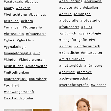
#befruchtung
#business
#arztpraxis
#babies
#delete
#dr.
#eizellen
#baby
#bayern
#eltern
#erlangen
#befruchtung
#business
#fotografie
#fotostudio
#eizellen
#eltern
#frauenarzt
#glück
#erlangen
#fotografie
#glücklich
#gynäkologie
#fotostudio
#frauenarzt
#imagefotogafie
#ivf
#glück
#glücklich
#kinder
#kinderwunsch
#gynäkologie
#künstliche
#mitarbeiter
#imagefotogafie
#ivf
#mittelfranken
#kinder
#kinderwunsch
#mutterglück
#nürnberg
#künstliche
#mitarbeiter
#portrait
#remove
#mittelfranken
#schwangerschaft
#mutterglück
#nürnberg
#werbefotografie
#wiesner
#portrait
#schwangerschaft
#werbefotografie