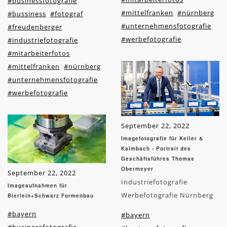
#businessfotografie
#mittelfranken
#nürnberg
#bussiness
#fotograf
#unternehmensfotografie
#freudenberger
#werbefotografie
#industriefotografie
#mitarbeiterfotos
#mittelfranken
#nürnberg
#unternehmensfotografie
#werbefotografie
September 22, 2022
Imagefotografie für Keller &
Kalmbach - Portrait des
Geschäftsführes Thomas
Obermeyer
September 22, 2022
Industriefotografie
Imageaufnahmen für
Werbefotografie Nürnberg
Bierlein+Schwarz Formenbau
#bayern
#bayern