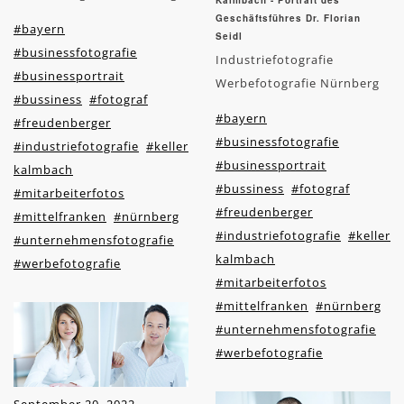
Kalmbach - Portrait des
Geschäftsführes Dr. Florian
#bayern
Seidl
#businessfotografie
Industriefotografie
#businessportrait
Werbefotografie Nürnberg
#bussiness
#fotograf
#bayern
#freudenberger
#businessfotografie
#industriefotografie
#keller
#businessportrait
kalmbach
#bussiness
#fotograf
#mitarbeiterfotos
#freudenberger
#mittelfranken
#nürnberg
#industriefotografie
#keller
#unternehmensfotografie
kalmbach
#werbefotografie
#mitarbeiterfotos
#mittelfranken
#nürnberg
#unternehmensfotografie
#werbefotografie