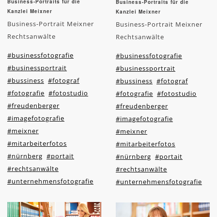
Business-Portraits für die
Business-Portraits für die
Kanzlei Meixner
Kanzlei Meixner
Business-Portrait Meixner
Business-Portrait Meixner
Rechtsanwälte
Rechtsanwälte
#businessfotografie
#businessfotografie
#businessportrait
#businessportrait
#bussiness
#fotograf
#bussiness
#fotograf
#fotografie
#fotostudio
#fotografie
#fotostudio
#freudenberger
#freudenberger
#imagefotografie
#imagefotografie
#meixner
#meixner
#mitarbeiterfotos
#mitarbeiterfotos
#nürnberg
#portait
#nürnberg
#portait
#rechtsanwälte
#rechtsanwälte
#unternehmensfotografie
#unternehmensfotografie