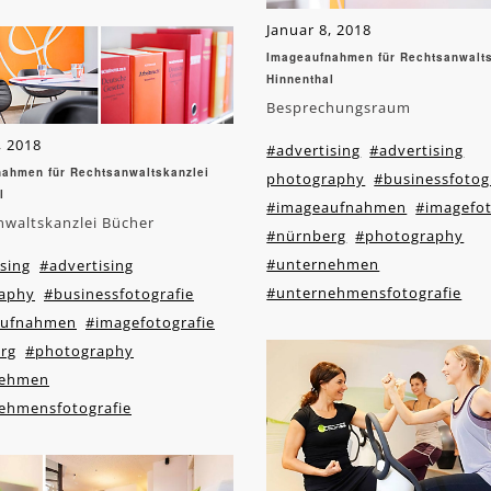
Januar 8, 2018
Imageaufnahmen für Rechtsanwalts
Hinnenthal
Besprechungsraum
, 2018
#advertising
#advertising
ahmen für Rechtsanwaltskanzlei
photography
#businessfotog
l
#imageaufnahmen
#imagefot
nwaltskanzlei Bücher
#nürnberg
#photography
#unternehmen
sing
#advertising
#unternehmensfotografie
aphy
#businessfotografie
aufnahmen
#imagefotografie
rg
#photography
nehmen
ehmensfotografie