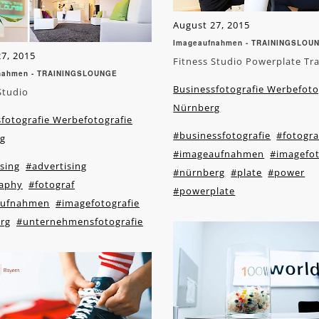
August 27, 2015
Imageaufnahmen - TRAININGSLOU
7, 2015
Fitness Studio Powerplate Tr
nahmen - TRAININGSLOUNGE
Businessfotografie Werbefoto
Studio
Nürnberg
fotografie Werbefotografie
#businessfotografie
#fotogra
g
#imageaufnahmen
#imagefot
sing
#advertising
#nürnberg
#plate
#power
aphy
#fotograf
#powerplate
aufnahmen
#imagefotografie
rg
#unternehmensfotografie