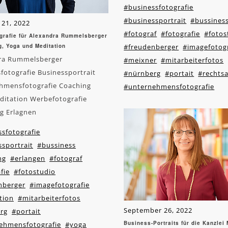
#businessfotografie
#businessportrait
#bussines
 21, 2022
#fotograf
#fotografie
#fotos
grafie für Alexandra Rummelsberger
g, Yoga und Meditation
#freudenberger
#imagefotogr
ra Rummelsberger
#meixner
#mitarbeiterfotos
fotografie Businessportrait
#nürnberg
#portait
#rechts
hmensfotografie Coaching
#unternehmensfotografie
ditation Werbefotografie
g Erlagnen
sfotografie
sportrait
#bussiness
ng
#erlangen
#fotograf
fie
#fotostudio
nberger
#imagefotografie
tion
#mitarbeiterfotos
September 26, 2022
rg
#portait
Business-Portraits für die Kanzlei
ehmensfotografie
#yoga