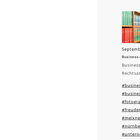
Septemb
Business-
Business
Rechtsa
#busines
#busines
#fotogra
#freude
#meixne
#nürnbe
#untern