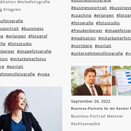
#businessfotografie
ditation Werbefotografie
#businessportrait
#bussines
g Erlagnen
#coaching
#erlangen
#fotog
sfotografie
#fotografie
#fotostudio
sportrait
#bussiness
#freudenberger
#imagefotogr
ng
#erlangen
#fotograf
#meditation
#mitarbeiterfot
fie
#fotostudio
#nürnberg
#portait
nberger
#imagefotografie
#unternehmensfotografie
#y
tion
#mitarbeiterfotos
rg
#portait
ehmensfotografie
#yoga
September 26, 2022
Business-Portraits für die Kanzlei
Business-Portrait Meixner
Rechtsanwälte