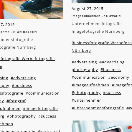
August 27, 2015
Imageaufnahmen - 1OOworld
Unternehmensfotografie
7, 2015
Imagefotografie Nürnberg
nahme - E.ON BAYERN
hmensfotografie
Businessfotografie Werbefoto
tografie Nürnberg
Nürnberg
fotografie Werbefotografie
#advertising
#advertising
g
photography
#business
#communication
#economy
sing
#advertising
#imageaufnahmen
#imagefot
aphy
#business
#photography
#success
sfotografie
#communication
#unternehmen
my
#fotograf
#unternehmensfotografie
#w
aufnahmen
#imagefotografie
rg
#photography
#success
nehmen
ehmensfotografie
#wirtschaft