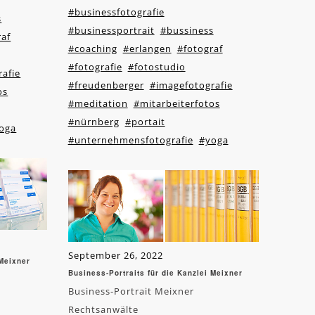
#businessfotografie
s
#businessportrait
#bussiness
raf
#coaching
#erlangen
#fotograf
#fotografie
#fotostudio
afie
#freudenberger
#imagefotografie
os
#meditation
#mitarbeiterfotos
#nürnberg
#portait
oga
#unternehmensfotografie
#yoga
September 26, 2022
 Meixner
Business-Portraits für die Kanzlei Meixner
Business-Portrait Meixner
Rechtsanwälte