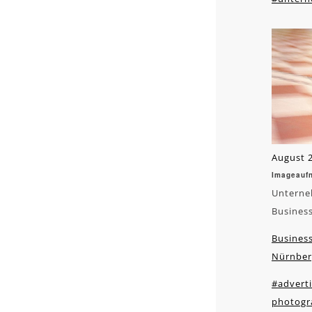
August 2
Imageauf
Unterne
Busines
Business
Nürnber
#adverti
photogr