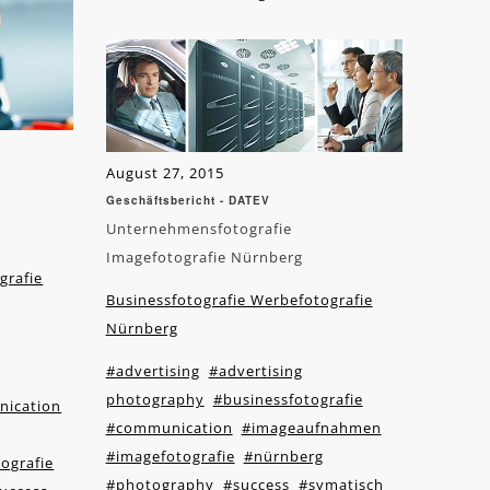
August 27, 2015
Geschäftsbericht - DATEV
Unternehmensfotografie
Imagefotografie Nürnberg
grafie
Businessfotografie Werbefotografie
Nürnberg
#advertising
#advertising
photography
#businessfotografie
ication
#communication
#imageaufnahmen
#imagefotografie
#nürnberg
ografie
#photography
#success
#symatisch