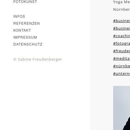
FOTOKUNST
Yoga Me
Nürnber
INFOS
#busines
REFERENZEN
#busines
KONTAKT
#coachi
IMPRESSUM
#fotogra
DATENSCHUTZ
#freude
#medita
© Sabine Freudenberger
#nürnbe
#untern