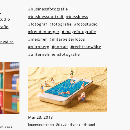
#businessfotografie
s
#businessportrait
#bussiness
tudio
#fotograf
#fotografie
#fotostudio
afie
#freudenberger
#imagefotografie
#meixner
#mitarbeiterfotos
anwälte
#nürnberg
#portait
#rechtsanwälte
#unternehmensfotografie
Mai 23, 2018
Imageaufnahme Urlaub - Sonne - Strand
 Meixner