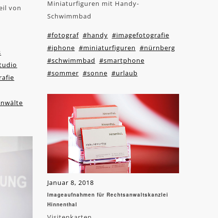
Miniaturfiguren mit Handy-
eil von
Schwimmbad
#fotograf
#handy
#imagefotografie
#iphone
#miniaturfiguren
#nürnberg
s
#schwimmbad
#smartphone
tudio
#sommer
#sonne
#urlaub
afie
anwälte
Januar 8, 2018
Imageaufnahmen für Rechtsanwaltskanzlei
Hinnenthal
Visitenkarten