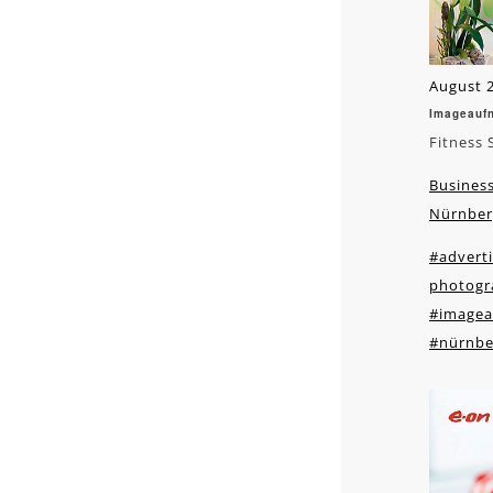
August 2
Imageauf
Fitness 
Business
Nürnber
#adverti
photogr
#image
#nürnbe