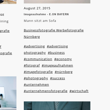
August 27, 2015
Imageaufnahme - E.ON BAYERN
NGE
Mann sitzt am Sofa
aining
Businessfotografie Werbefotografie
grafie
Nürnberg
#advertising
#advertising
f
photography
#business
ografie
#communication
#economy
#fotograf
#imageaufnahmen
#imagefotografie
#nürnberg
#photography
#success
#unternehmen
#unternehmensfotografie
#wirtschaft