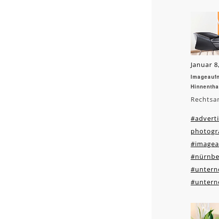
Januar 8
Imageaufn
Hinnentha
Rechtsa
#adverti
photogr
#image
#nürnbe
#unter
#untern