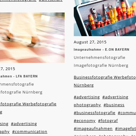
August 27, 2015
Imageaufnahme - E.ON BAYERN
Unternehmensfotografie
Imagefotografie Nürnberg
7, 2015
nahmen - LFA BAYERN
Businessfotografie Werbefoto
hmensfotografie
Nürnberg
sfotografie Nürnberg
#advertising
#advertising
fotografie Werbefotografie
photography
#business
g
#businessfotografie
#commun
#economy
#fotograf
sing
#advertising
#imageaufnahmen
#imagefot
aphy
#communication