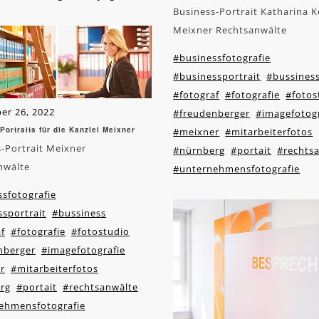
Business-Portrait Katharina K
Meixner Rechtsanwälte
#businessfotografie
#businessportrait
#bussines
#fotograf
#fotografie
#fotos
er 26, 2022
#freudenberger
#imagefotogr
Portraits für die Kanzlei Meixner
#meixner
#mitarbeiterfotos
-Portrait Meixner
#nürnberg
#portait
#rechts
nwälte
#unternehmensfotografie
sfotografie
sportrait
#bussiness
f
#fotografie
#fotostudio
nberger
#imagefotografie
r
#mitarbeiterfotos
rg
#portait
#rechtsanwälte
ehmensfotografie