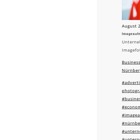
August 2
Imageauf
Unterne
Imagefo
Business
Nürnber
#adverti
photogr
#busines
#econo
#image
#nürnbe
#unter
#untern