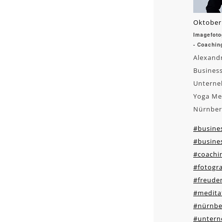
Oktober
Imagefoto
- Coachin
Alexand
Business
Unterne
Yoga Me
Nürnber
#busines
#busines
#coachi
#fotogra
#freude
#medita
#nürnbe
#untern