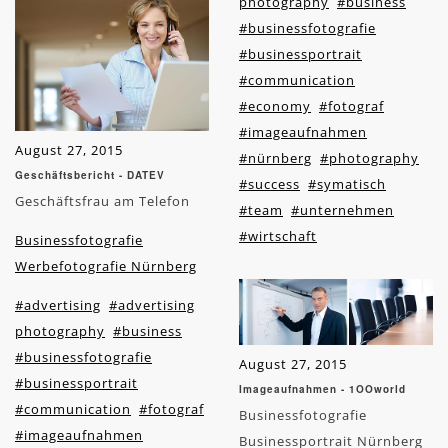
photography
#business
#businessfotografie
#businessportrait
#communication
#economy
#fotograf
#imageaufnahmen
August 27, 2015
#nürnberg
#photography
Geschäftsbericht - DATEV
#success
#symatisch
Geschäftsfrau am Telefon
#team
#unternehmen
#wirtschaft
Businessfotografie
Werbefotografie Nürnberg
#advertising
#advertising
photography
#business
#businessfotografie
August 27, 2015
#businessportrait
Imageaufnahmen - 1OOworld
#communication
#fotograf
Businessfotografie
#imageaufnahmen
Businessportrait Nürnberg