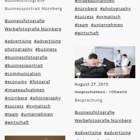
Businessfotografie
#imageaufnahmen
Businessportrait Nürnberg
#nürnberg
#photography
#success
#symatisch
Businessfotografie
#team
#unternehmen
Werbefotografie Nürnberg
#wirtschaft
#advertising
#advertising
photography
#business
#businessfotografie
#businessportrait
#communication
#economy
#fotograf
August 27, 2015
#imageaufnahmen
Imageaufnahmen - 1OOworld
#nürnberg
#photography
Besprechung
#success
#symatisch
Businessfotografie
#team
#unternehmen
Werbefotografie Nürnberg
#wirtschaft
#advertising
#advertising