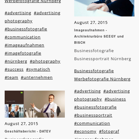
Werbefotografie Nürnberg
#advertising
#advertising
photography
August 27, 2015
#businessfotografie
Imageaufnahmen -
#communication
Architekturbüro SEEGY und
BISCH
#imageaufnahmen
Businessfotografie
#imagefotografie
Businessportrait Nürnberg
#nürnberg
#photography
#success
#symatisch
Businessfotografie
#team
#unternehmen
Werbefotografie Nürnberg
#advertising
#advertising
photography
#business
#businessfotografie
#businessportrait
#communication
August 27, 2015
#economy
#fotograf
Geschäftsbericht - DATEV