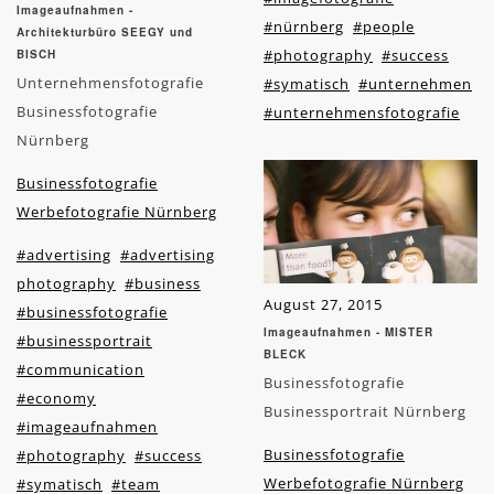
Imageaufnahmen -
#nürnberg
#people
Architekturbüro SEEGY und
#photography
#success
BISCH
Unternehmensfotografie
#symatisch
#unternehmen
Businessfotografie
#unternehmensfotografie
Nürnberg
Businessfotografie
Werbefotografie Nürnberg
#advertising
#advertising
photography
#business
August 27, 2015
#businessfotografie
Imageaufnahmen - MISTER
#businessportrait
BLECK
#communication
Businessfotografie
#economy
Businessportrait Nürnberg
#imageaufnahmen
Businessfotografie
#photography
#success
Werbefotografie Nürnberg
#symatisch
#team