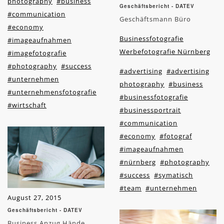
photography
#business
Geschäftsbericht - DATEV
#communication
Geschäftsmann Büro
#economy
Businessfotografie
#imageaufnahmen
Werbefotografie Nürnberg
#imagefotografie
#photography
#success
#advertising
#advertising
#unternehmen
photography
#business
#unternehmensfotografie
#businessfotografie
#wirtschaft
#businessportrait
#communication
#economy
#fotograf
#imageaufnahmen
#nürnberg
#photography
#success
#symatisch
#team
#unternehmen
August 27, 2015
Geschäftsbericht - DATEV
Business Anzug Hände