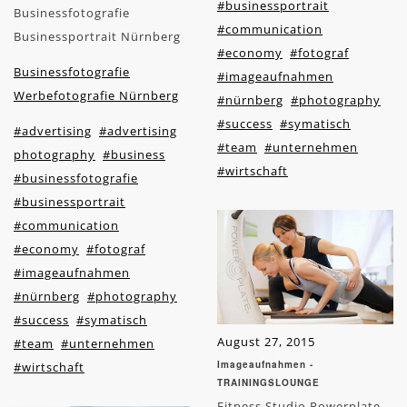
#businessportrait
Businessfotografie
#communication
Businessportrait Nürnberg
#economy
#fotograf
Businessfotografie
#imageaufnahmen
Werbefotografie Nürnberg
#nürnberg
#photography
#success
#symatisch
#advertising
#advertising
#team
#unternehmen
photography
#business
#wirtschaft
#businessfotografie
#businessportrait
#communication
#economy
#fotograf
#imageaufnahmen
#nürnberg
#photography
#success
#symatisch
August 27, 2015
#team
#unternehmen
Imageaufnahmen -
#wirtschaft
TRAININGSLOUNGE
Fitness Studio Powerplate