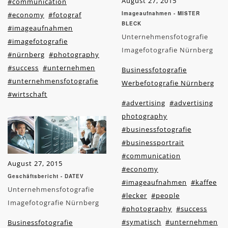
August 27, 2015
#communication
Imageaufnahmen - MISTER
#economy
#fotograf
BLECK
#imageaufnahmen
Unternehmensfotografie
#imagefotografie
Imagefotografie Nürnberg
#nürnberg
#photography
#success
#unternehmen
Businessfotografie
#unternehmensfotografie
Werbefotografie Nürnberg
#wirtschaft
#advertising
#advertising
photography
#businessfotografie
#businessportrait
#communication
August 27, 2015
#economy
Geschäftsbericht - DATEV
#imageaufnahmen
#kaffee
Unternehmensfotografie
#lecker
#people
Imagefotografie Nürnberg
#photography
#success
#symatisch
#unternehmen
Businessfotografie