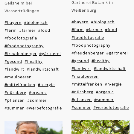
Gärtnerei Botanik in
Geilsheim bei
Weißenburg
Wassertrüdingen
#bayern
#biologisch
#bayern
#biologisch
#farm
#farmer
#food
#farm
#farmer
#food
#foodfotografie
#foodfotografie
#foodphotography
#foodphotography
#freudenberger
#gärtnerei
#freudenberger
#gärtnerei
#gesund
#healthy
#gesund
#healthy
#landwirt
#landwirtschaft
#landwirt
#landwirtschaft
#maulbeeren
#maulbeeren
#mittelfranken
#n-ergie
#mittelfranken
#n-ergie
#nürnberg
#organic
#nürnberg
#organic
#pflanzen
#sommer
#pflanzen
#sommer
#summer
#werbefotografie
#summer
#werbefotografie