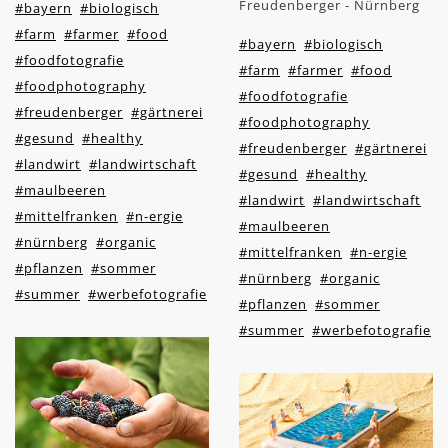
Freudenberger - Nürnberg
#bayern
#biologisch
#farm
#farmer
#food
#bayern
#biologisch
#foodfotografie
#farm
#farmer
#food
#foodphotography
#foodfotografie
#freudenberger
#gärtnerei
#foodphotography
#gesund
#healthy
#freudenberger
#gärtnerei
#landwirt
#landwirtschaft
#gesund
#healthy
#maulbeeren
#landwirt
#landwirtschaft
#mittelfranken
#n-ergie
#maulbeeren
#nürnberg
#organic
#mittelfranken
#n-ergie
#pflanzen
#sommer
#nürnberg
#organic
#summer
#werbefotografie
#pflanzen
#sommer
#summer
#werbefotografie