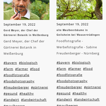
September 19, 2022
September 19, 2022
alte Maulbeerbäume in
Gerd Meyer, der Chef der
Geilsheim bei Wassertrüdingen
Gärtnerei Botanik in Weißenburg
Foodfotografie -
Gerd Meyer, der Chef der
Werbefotografie - Sabine
Gärtnerei Botanik in
Freudenberger - Nürnberg
Weißenburg
#bayern
#biologisch
#bayern
#biologisch
#farm
#farmer
#food
#farm
#farmer
#food
#foodfotografie
#foodfotografie
#foodphotography
#foodphotography
#freudenberger
#gärtnerei
#freudenberger
#gärtnerei
#gesund
#healthy
#gesund
#healthy
#landwirt
#landwirtschaft
#landwirt
#landwirtschaft
#maulbeeren
#maulbeeren