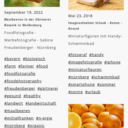
September 19, 2022
Mai 23, 2018
Maulbeeren in der Gärtnerei
Imageaufnahme Urlaub - Sonne -
Botanik in Weißenburg
Strand
Foodfotografie -
Miniaturfiguren mit Handy-
Werbefotografie - Sabine
Schwimmbad
Freudenberger - Nürnberg
#fotograf
#handy
#bayern
#biologisch
#imagefotografie
#iphone
#farm
#farmer
#food
#miniaturfiguren
#foodfotografie
#nürnberg
#schwimmbad
#foodphotography
#smartphone
#sommer
#freudenberger
#gärtnerei
#sonne
#urlaub
#gesund
#healthy
#landwirt
#landwirtschaft
#maulbeeren
#mittelfranken
#n-ergie
#nürnberg
#organic