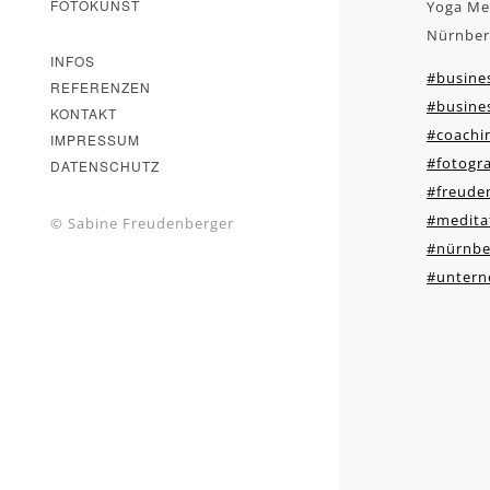
FOTOKUNST
Yoga Me
Nürnber
INFOS
#busines
REFERENZEN
#busines
KONTAKT
#coachi
IMPRESSUM
#fotogra
DATENSCHUTZ
#freude
#medita
© Sabine Freudenberger
#nürnbe
#untern