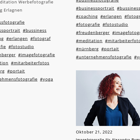
#businessfotografie
ditation Werbefotografie
#businessportrait
#bussines
g Erlagnen
#coaching
#erlangen
#fotog
sfotografie
#fotografie
#fotostudio
sportrait
#bussiness
#freudenberger
#imagefotogr
ng
#erlangen
#fotograf
#meditation
#mitarbeiterfot
fie
#fotostudio
#nürnberg
#portait
nberger
#imagefotografie
#unternehmensfotografie
#y
tion
#mitarbeiterfotos
rg
#portait
ehmensfotografie
#yoga
Oktober 21, 2022
Imagefotografie für Alexandra Ru