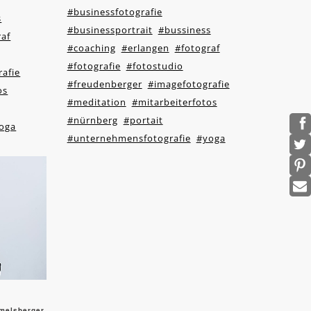
#businessfotografie
s
#businessportrait
#bussiness
raf
#coaching
#erlangen
#fotograf
#fotografie
#fotostudio
afie
#freudenberger
#imagefotografie
os
#meditation
#mitarbeiterfotos
#nürnberg
#portait
oga
#unternehmensfotografie
#yoga
mmelsberger