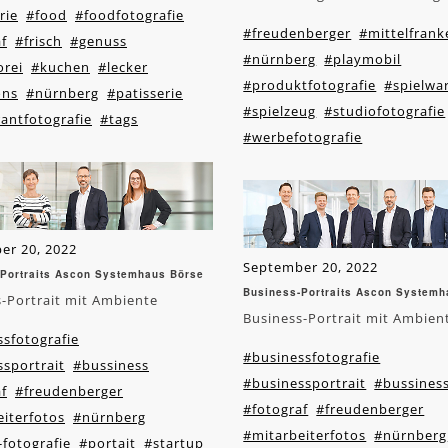
rie
#food
#foodfotografie
#freudenberger
#mittelfrank
f
#frisch
#genuss
#nürnberg
#playmobil
orei
#kuchen
#lecker
#produktfotografie
#spielwa
ons
#nürnberg
#patisserie
#spielzeug
#studiofotografie
antfotografie
#tags
#werbefotografie
er 20, 2022
September 20, 2022
Portraits Ascon Systemhaus Börse
Business-Portraits Ascon Systemh
-Portrait mit Ambiente
Business-Portrait mit Ambien
sfotografie
#businessfotografie
sportrait
#bussiness
#businessportrait
#bussines
f
#freudenberger
#fotograf
#freudenberger
iterfotos
#nürnberg
#mitarbeiterfotos
#nürnberg
fotografie
#portait
#startup