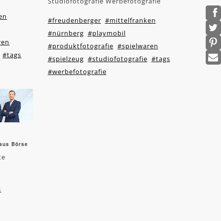
Studiofotografie Werbefotografie
en
#freudenberger
#mittelfranken
#nürnberg
#playmobil
ren
#produktfotografie
#spielwaren
#tags
#spielzeug
#studiofotografie
#tags
#werbefotografie
aus Börse
te
s