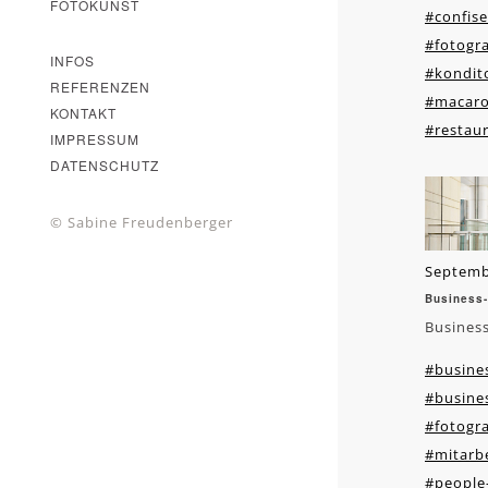
FOTOKUNST
#confise
#fotogra
INFOS
#kondit
REFERENZEN
#macar
KONTAKT
#restaur
IMPRESSUM
DATENSCHUTZ
© Sabine Freudenberger
Septemb
Business-
Business
#busines
#busines
#fotogra
#mitarbe
#people-