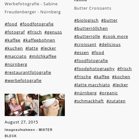
Hamma
Werbefotografie - Sabine
Butter Croissants
Freudenberger - Nürnberg
#biologisch
#butter
#food
#foodfotografie
#butterröllchen
#fotograf
#frisch
#genuss
#butterrolle
#cook more
#kaffee
#kaffeebohnen
#croissant
#delicious
#kuchen
#latte
#lecker
#essen
#food
#macciato
#milchkaffee
#foodfotografie
#nürnberg
#foodphotography
#frisch
#restaurantfotografie
#frische
#kaffee
#kochen
#werbefotografie
#latte macchiato
#lecker
#nürnberg
#organic
#schmackhaft
#zutaten
August 27, 2015
Imageaufnahmen - MISTER
BLECK