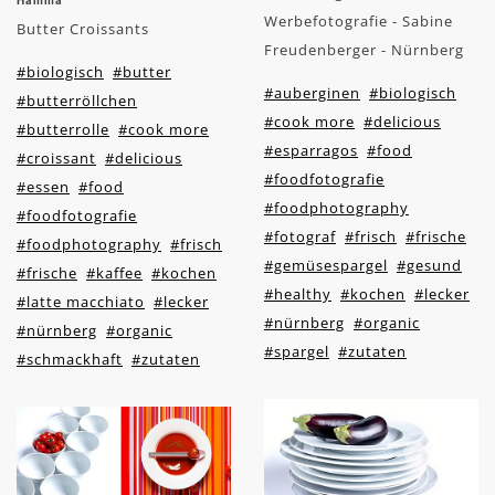
Hamma
Werbefotografie - Sabine
Butter Croissants
Freudenberger - Nürnberg
#biologisch
#butter
#auberginen
#biologisch
#butterröllchen
#cook more
#delicious
#butterrolle
#cook more
#esparragos
#food
#croissant
#delicious
#foodfotografie
#essen
#food
#foodphotography
#foodfotografie
#fotograf
#frisch
#frische
#foodphotography
#frisch
#gemüsespargel
#gesund
#frische
#kaffee
#kochen
#healthy
#kochen
#lecker
#latte macchiato
#lecker
#nürnberg
#organic
#nürnberg
#organic
#spargel
#zutaten
#schmackhaft
#zutaten