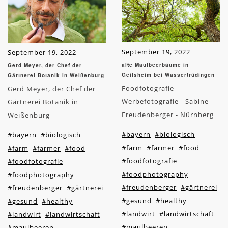
September 19, 2022
September 19, 2022
alte Maulbeerbäume in
Gerd Meyer, der Chef der
Geilsheim bei Wassertrüdingen
Gärtnerei Botanik in Weißenburg
Foodfotografie -
Gerd Meyer, der Chef der
Werbefotografie - Sabine
Gärtnerei Botanik in
Freudenberger - Nürnberg
Weißenburg
#bayern
#biologisch
#bayern
#biologisch
#farm
#farmer
#food
#farm
#farmer
#food
#foodfotografie
#foodfotografie
#foodphotography
#foodphotography
#freudenberger
#gärtnerei
#freudenberger
#gärtnerei
#gesund
#healthy
#gesund
#healthy
#landwirt
#landwirtschaft
#landwirt
#landwirtschaft
#maulbeeren
#maulbeeren