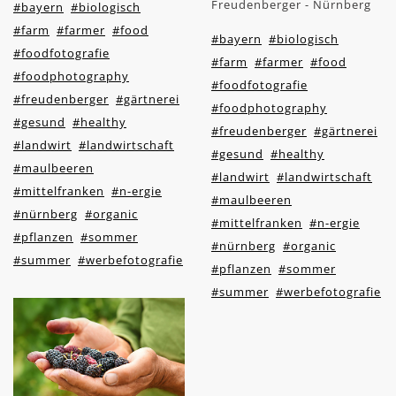
Freudenberger - Nürnberg
#bayern
#biologisch
#farm
#farmer
#food
#bayern
#biologisch
#foodfotografie
#farm
#farmer
#food
#foodphotography
#foodfotografie
#freudenberger
#gärtnerei
#foodphotography
#gesund
#healthy
#freudenberger
#gärtnerei
#landwirt
#landwirtschaft
#gesund
#healthy
#maulbeeren
#landwirt
#landwirtschaft
#mittelfranken
#n-ergie
#maulbeeren
#nürnberg
#organic
#mittelfranken
#n-ergie
#pflanzen
#sommer
#nürnberg
#organic
#summer
#werbefotografie
#pflanzen
#sommer
#summer
#werbefotografie