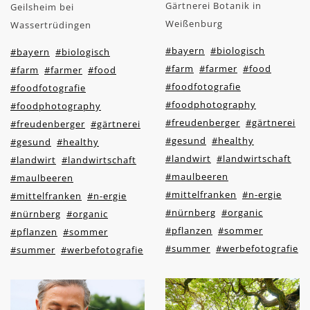
Gärtnerei Botanik in
Geilsheim bei
Weißenburg
Wassertrüdingen
#bayern
#biologisch
#bayern
#biologisch
#farm
#farmer
#food
#farm
#farmer
#food
#foodfotografie
#foodfotografie
#foodphotography
#foodphotography
#freudenberger
#gärtnerei
#freudenberger
#gärtnerei
#gesund
#healthy
#gesund
#healthy
#landwirt
#landwirtschaft
#landwirt
#landwirtschaft
#maulbeeren
#maulbeeren
#mittelfranken
#n-ergie
#mittelfranken
#n-ergie
#nürnberg
#organic
#nürnberg
#organic
#pflanzen
#sommer
#pflanzen
#sommer
#summer
#werbefotografie
#summer
#werbefotografie