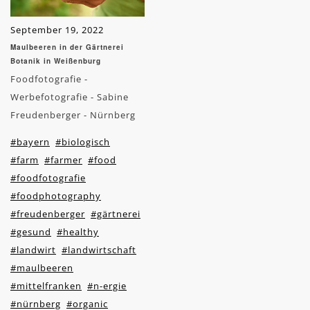
September 19, 2022
Maulbeeren in der Gärtnerei
Botanik in Weißenburg
Foodfotografie -
Werbefotografie - Sabine
Freudenberger - Nürnberg
#bayern
#biologisch
#farm
#farmer
#food
#foodfotografie
#foodphotography
#freudenberger
#gärtnerei
#gesund
#healthy
#landwirt
#landwirtschaft
#maulbeeren
#mittelfranken
#n-ergie
#nürnberg
#organic