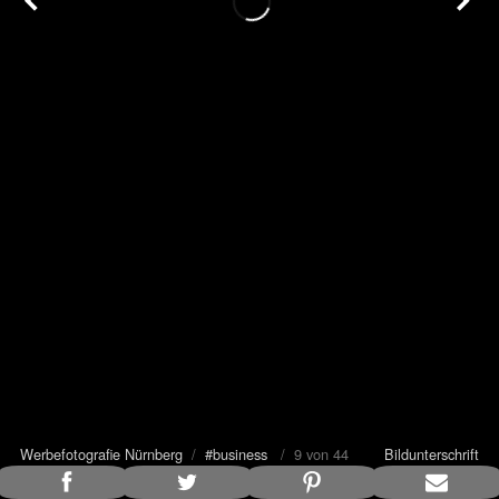
Werbefotografie Nürnberg
/
#business
/ 9 von 44
Bildunterschrift
anzeigen