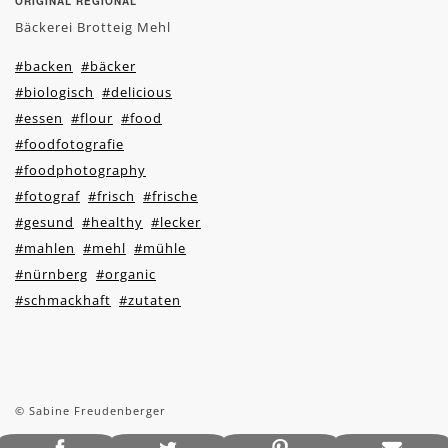
ORIGINAL REGIONAL
Bäckerei Brotteig Mehl
#backen
#bäcker
#biologisch
#delicious
#essen
#flour
#food
#foodfotografie
#foodphotography
#fotograf
#frisch
#frische
#gesund
#healthy
#lecker
#mahlen
#mehl
#mühle
#nürnberg
#organic
#schmackhaft
#zutaten
© Sabine Freudenberger