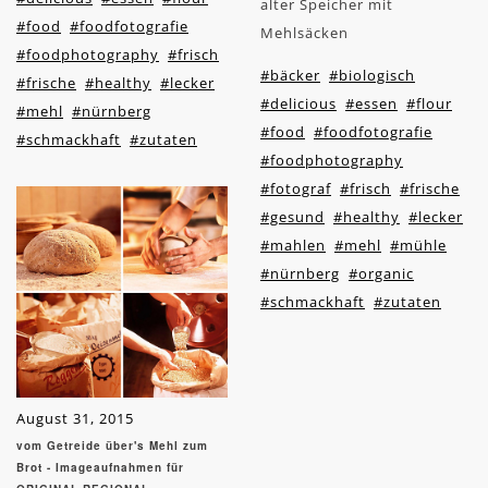
alter Speicher mit
#food
#foodfotografie
Mehlsäcken
#foodphotography
#frisch
#bäcker
#biologisch
#frische
#healthy
#lecker
#delicious
#essen
#flour
#mehl
#nürnberg
#food
#foodfotografie
#schmackhaft
#zutaten
#foodphotography
#fotograf
#frisch
#frische
#gesund
#healthy
#lecker
#mahlen
#mehl
#mühle
#nürnberg
#organic
#schmackhaft
#zutaten
August 31, 2015
vom Getreide über's Mehl zum
Brot - Imageaufnahmen für