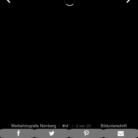
Werbefotografie Nürnberg
/
#ivf
/ 4 von 23
Bildunterschrift
anzeigen