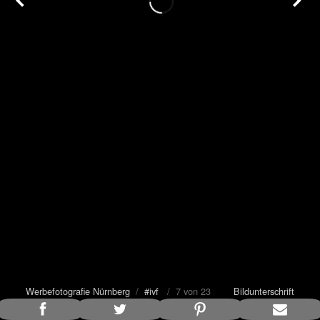
Werbefotografie Nürnberg
/
#ivf
/ 7 von 23
Bildunterschrift
anzeigen