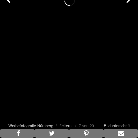
Werbefotografie Nürnberg
/
#eltern
/ 7 von 23
Bildunterschrift
anzeigen