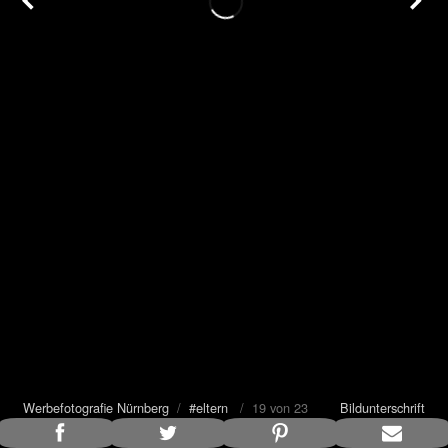
Werbefotografie Nürnberg
/
#eltern
/ 19 von 23
Bildunterschrift
anzeigen