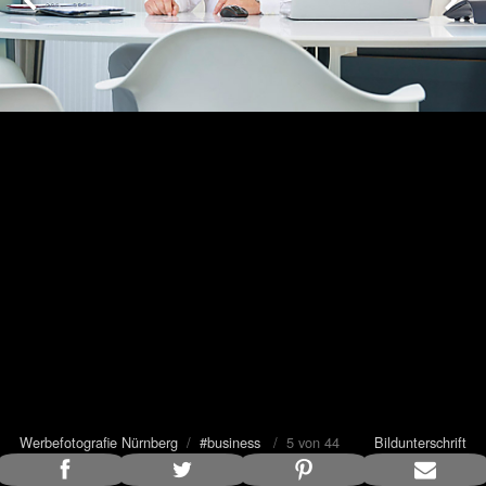
Werbefotografie Nürnberg
/
#business
/ 5 von 44
Bildunterschrift
anzeigen